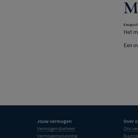
Ma
6 august
Het ma
Een ov
Jouw vermogen
Over o
Vermogensbeheer
Ons ve
Vermogensplanning
Duurz