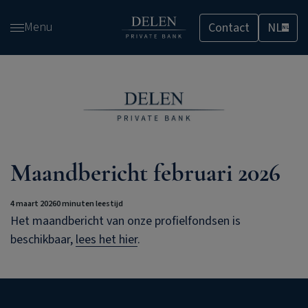
Overslaan
Menu
Contact
NL
en
NL
naar
de
inhoud
gaan
Maandbericht februari 2026
4 maart 2026
0 minuten leestijd
Het maandbericht van onze profielfondsen is
beschikbaar,
lees het hier
.