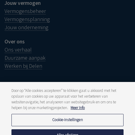
Jouw vermogen
Vermogensbeheer
Vermogensplanning
Jouw onderneming
Over ons
Ons verhaal
Duurzame aanpak
Werken bij Delen
Door op “Alle cookies accepteren” te klikken gaat u akkoord met het
opslaan van cookies op uw apparaat voor het verbeteren van
Juridische info
websitenavigatie, het analyseren van websitegebruik en om ons te
Disclaimer
Klacht
helpen bij onze marketingprojecten.
Meer Info
Klokkenluiders
Pers en media
Cookie-instellingen
Publicaties
Tarieven
Privacyverklaring