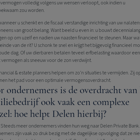
 vermogen volledig volgens uw wensen verloopt, ook indien u
bekwaam zou worden.
anneer u schenkt en de fiscaal verstandige inrichting van uw nalate
veneens van groot belang. Want beeld u even in: u bouwt decennialan
n op om uzelf en nadien uw naasten financieel te steunen. Maar wat 
einde van de rit? U schonk te snel en krijgt het bijgevolg financieel moe
oude dag. Of uw dierbaren betalen teveel erfbelasting waardoor een
t vermogen als sneeuw voor de zon verdwijnt.
nancial & estate planners helpen om zo’n situaties te vermijden. Zij 
enen het pad voor een optimale vermogensoverdracht.
r ondernemers is de overdracht van 
iliebedrijf ook vaak een complexe
zel: hoe helpt Delen hierbij?
Steeds meer ondernemers vinden hun weg naar
Delen Private Bank
.
mers zijn vaak zo druk bezig met de dagelijkse opvolging dat ze niet 