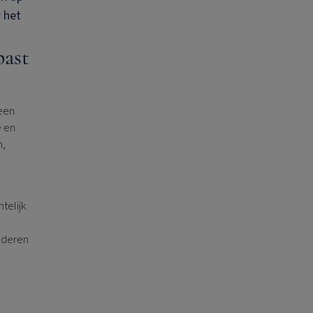
 het
past
?
 een
e en
n,
telijk
inderen