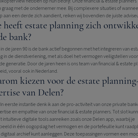
ikopterview hebben op hun bedrijf. Onze financial & estate planners
 graag met de ondernemer mee. Bij complexere situaties of wannee
 aan een derde zich aandient, reiken wij bovendien de juiste adviseu
 heeft estate planning zich ontwikk
 de bank?
in de jaren 90 is de bank actief begonnen met het integreren van est
g in de dienstverlening, met als doel het vermogen veiligstellen voo
e generatie. Door de jaren heen is ons team van financial & estate p
eid, vooral ook in Nederland.
rom kiezen voor de estate planning
ertise van Delen?
: In eerste instantie denk ik aan de pro-activiteit van onze private ban
rtise en empathie van onze financial & estate planners. Tot slot ku
t intuïtieve digitale tools aanreiken zoals onze Delen app, waarbij je
rbeeld in één oogopslag het vermogen en de portefeuille kunt raad
 digitaal archief kunt aanleggen. Deze toepassingen vormen een mo