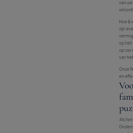
van uw
wilson
Hoe & w
zijn e
vermoge
op het 
op uw 
van he
Onze fi
en eff
Voo
fam
puz
Michel:
Onderne