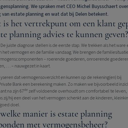
gensplanning. We spraken met CEO Michel Buysschaert over
 van estate planning en wat dat bij Delen betekent.
 is het vertrekpunt om een klant ge
ate planning advies te kunnen geven
De juiste diagnose stellen is de eerste stap. We trekken als het ware
n het vermogen en de familie vandaag. We brengen de familiesituati
ermogenscomponenten – roerende goederen, onroerende goedere
en, … – nauwgezet in kaart.
alyseren dat vermogensoverzicht en kunnen op de rekening(en) bij
Private Bank
een berekening maken. Zo maken we bijvoorbeeld inzich
ste
lant na zijn 67
zelf voldoende overhoudt om comfortabel te leven,
s zij/hij een deel van het vermogen schenkt aan de kinderen, kleink
 goed doel.
welke manier is estate planning
bonden met vermogensbeheer?