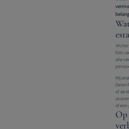
vermo
belang
Wat
est
Michel:
foto va
alle v
pensio
Wij an
Delen 
of de k
alvoren
of een
Op 
ver