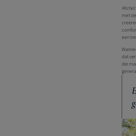
Michel:
met de
creëren
comfor
een bed
Wanneer
dat ver
die ma
genera
E
g