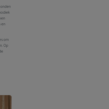
rbonden
hodiek
ioen
n en
ies om
en. Op
de