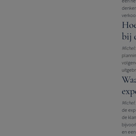
een hel
denken
verkoop
Hoe
bij
Michel:
plannin
volgend
uitgebr
Waa
exp
Michel
de expe
de klan
bijvoo
en een