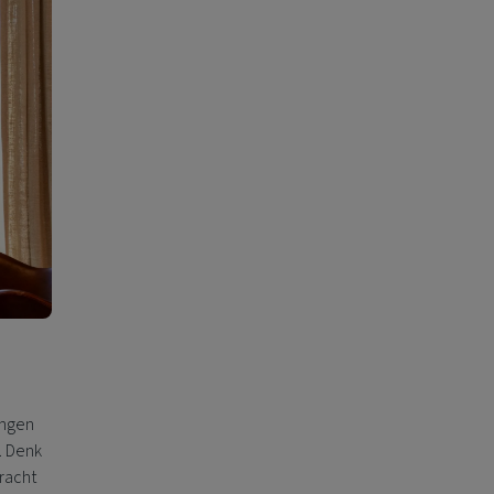
ingen
. Denk
racht