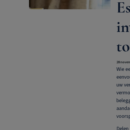
Es
in
t
28 novem
Wie ee
eenvou
uw ve
vermo
belegg
aandac
voorsp
Delen 