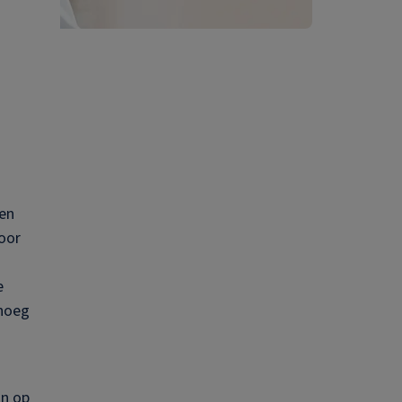
Een
voor
e
enoeg
in op