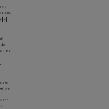
r de
rs aan.
eld
ate
r de
lanners
-
kers en
nnen we
plegen
oie