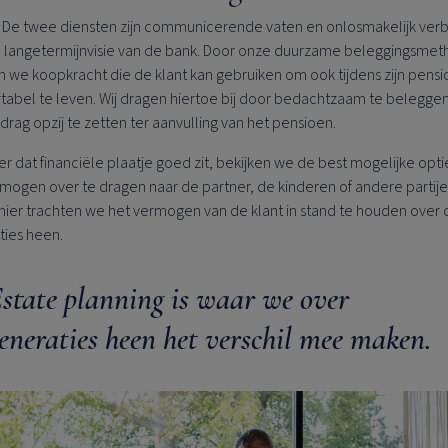
De twee diensten zijn communicerende vaten en onlosmakelijk ve
 langetermijnvisie van de bank. Door onze duurzame beleggingsmet
 we koopkracht die de klant kan gebruiken om ook tijdens zijn pens
tabel te leven. Wij dragen hiertoe bij door bedachtzaam te belegge
rag opzij te zetten ter aanvulling van het pensioen.
 dat financiële plaatje goed zit, bekijken we de best mogelijke opt
mogen over te dragen naar de partner, de kinderen of andere partij
nier trachten we het vermogen van de klant in stand te houden over 
ties heen.
state planning is waar we over
eneraties heen het verschil mee maken.