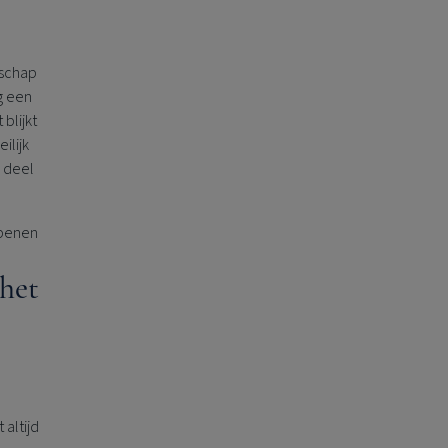
nschap
g een
blijkt
ilijk
 deel
openen
het
altijd