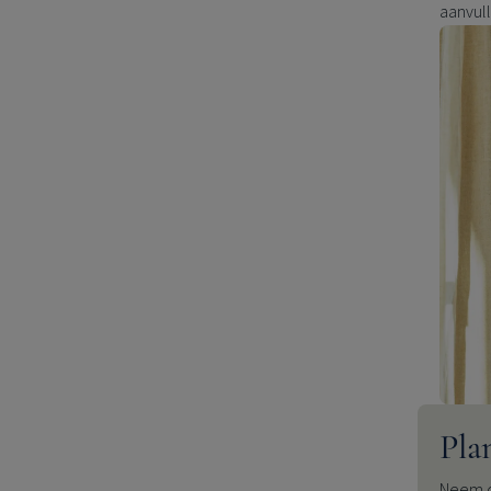
aanvull
Pla
Neem c