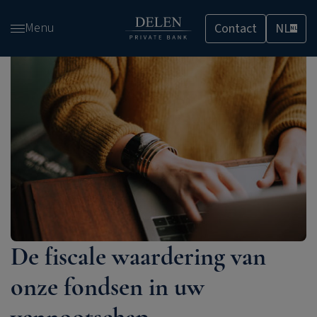
Overslaan
Menu
Contact
NL
en
NL
naar
de
inhoud
gaan
De fiscale waardering van
onze fondsen in uw