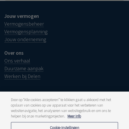
Jouw vermogen
Vermogensbeheer
Vermogensplanning
Jouw onderneming
Over ons
Ons verhaal
Duurzame aanpak
Werken bij Delen
Door op “Alle cookies accepteren” te klikken gaat u akkoord met het
opslaan van cookies op uw apparaat voor het verbeteren van
Juridische info
websitenavigatie, het analyseren van websitegebruik en om ons te
Disclaimer
helpen bij onze marketingprojecten.
Meer Info
Klacht
Klokkenluiders
Pers en media
Cookie-instellingen