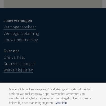
Jouw vermogen
Vermogensbeheer
Vermogensplanning
Jouw onderneming
Over ons
Ons verhaal
Duurzame aanpak
Werken bij Delen
Door op “Alle cookies accepteren” te klikken gaat u akkoord met het
opslaan van cookies op uw apparaat voor het verbeteren van
Juridische info
websitenavigatie, het analyseren van websitegebruik en om ons te
Disclaimer
Klacht
helpen bij onze marketingprojecten.
Meer Info