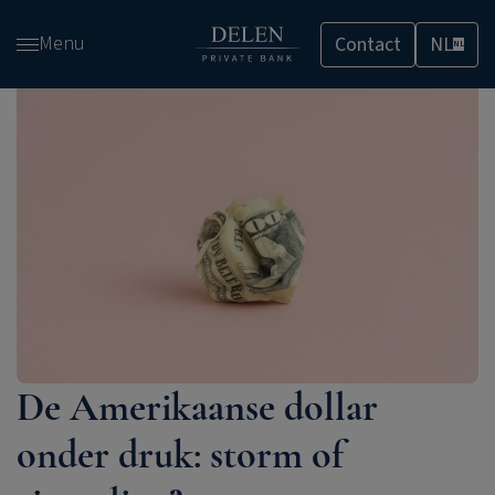
Overslaan
Menu
Contact
NL
en
NL
naar
de
inhoud
gaan
De Amerikaanse dollar
onder druk: storm of