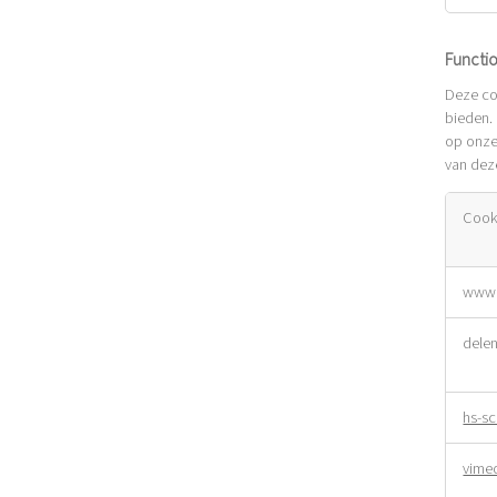
Functi
Deze coo
bieden.
op onze
van deze
Cook
Functi
www.
cookie
dele
hs-sc
vime