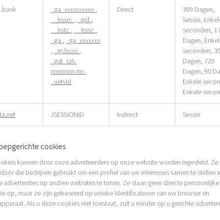
n.bank
_ga_xxxxxxxxxx
,
Direct
399 Dagen,
__hssrc
,
_gid
,
Sessie, Enkel
__hstc
,
__hssc
,
seconden, 1
_ga
,
_ga_xxxxxxx
Dagen, Enke
,
_gclxxxx
,
seconden, 3
_gat_UA-
Dagen, 729
nnnnnnn-nn
,
Dagen, 90 D
_uetvid
Enkele seco
Enkele seco
ta.net
JSESSIONID
Indirect
Sessie
oepgerichte cookies
okies kunnen door onze adverteerders op onze website worden ingesteld. Ze
 door die bedrijven gebruikt om een profiel van uw interesses samen te stellen 
e advertenties op andere websites te tonen. Ze slaan geen directe persoonlijke
ie op, maar ze zijn gebaseerd op unieke identificatoren van uw browser en
apparaat. Als u deze cookies niet toestaat, zult u minder op u gerichte adverten