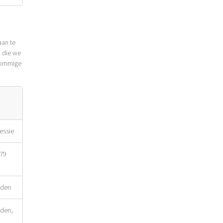
aan te
n die we
 sommige
essie
179
nden
nden,