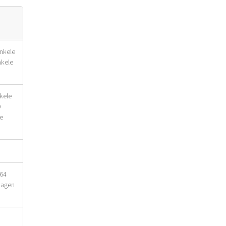
nkele
nkele
kele
9
le
364
Dagen