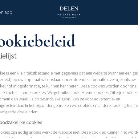
en app
ookiebeleid
elijst
kie is een klein tekstbestandje met gegevens dat een website (wanneer een ge
zoekt) op uw apparaat wil opslaan om zodoende informatie over u, zoals uw
rkeur of inloginformatie, te kunnen herinneren. Deze cookies worden door ons
d en heten interne cookies. We gebruiken ook externe cookies. Dit zijn cookies
omein dan waar u zich bevindt. We gebruiken ze voor advertentie- en
ngdoeleinden. In het bijzonder gebruiken we cookies en andere tracking-techn
 volgende doeleinden:
noodzakelijke cookies
okies zijn nodig anders werkt de website niet. Deze cookies kunnen niet word