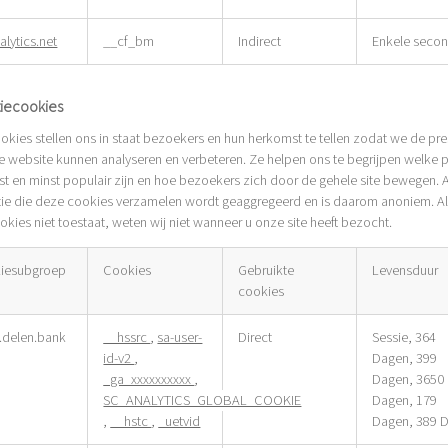
alytics.net
__cf_bm
Indirect
Enkele seco
tiecookies
kies stellen ons in staat bezoekers en hun herkomst te tellen zodat we de pre
e website kunnen analyseren en verbeteren. Ze helpen ons te begrijpen welke p
t en minst populair zijn en hoe bezoekers zich door de gehele site bewegen. A
tie die deze cookies verzamelen wordt geaggregeerd en is daarom anoniem. Al
kies niet toestaat, weten wij niet wanneer u onze site heeft bezocht.
iesubgroep
Cookies
Gebruikte
Levensduur
cookies
tiecookies
delen.bank
__hssrc
,
sa-user-
Direct
Sessie, 364
id-v2
,
Dagen, 399
_ga_xxxxxxxxxx
,
Dagen, 3650
SC_ANALYTICS_GLOBAL_COOKIE
Dagen, 179
,
__hstc
,
_uetvid
Dagen, 389 