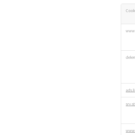
Cook
Doelgr
www.
cookie
dele
ads.
srv.
www.