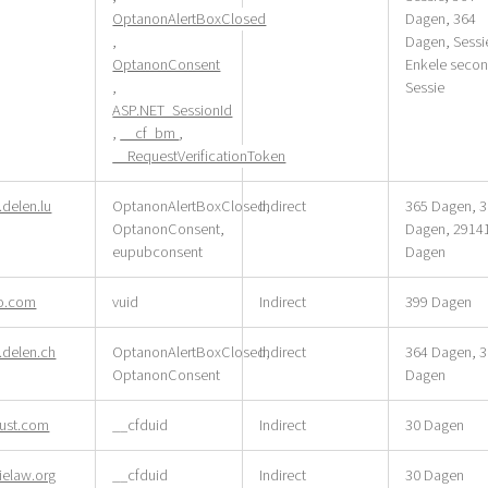
OptanonAlertBoxClosed
Dagen, 364
,
Dagen, Sessi
OptanonConsent
Enkele seco
,
Sessie
ASP.NET_SessionId
,
__cf_bm
,
__RequestVerificationToken
delen.lu
OptanonAlertBoxClosed,
Indirect
365 Dagen, 
OptanonConsent,
Dagen, 2914
eupubconsent
Dagen
o.com
vuid
Indirect
399 Dagen
delen.ch
OptanonAlertBoxClosed,
Indirect
364 Dagen, 
OptanonConsent
Dagen
rust.com
__cfduid
Indirect
30 Dagen
ielaw.org
__cfduid
Indirect
30 Dagen