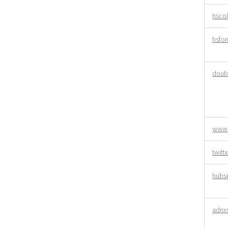
hscol
hsfo
doubl
www.
twitt
hubs
adnx