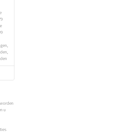
e
79
le
99
agen,
nden,
nden
 worden
en u
ties