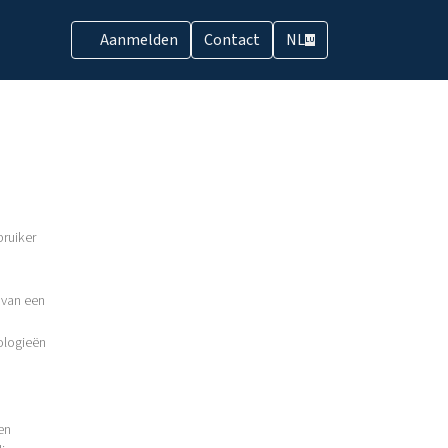
Aanmelden
Contact
NL
LU
bruiker
 van een
ologieën
en