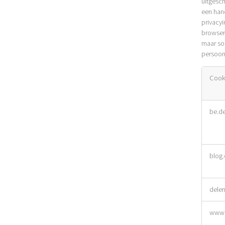
uitgesch
een han
privacyi
browser
maar so
persoonl
Cook
Strikt
be.d
noodza
cookie
blog
dele
www.