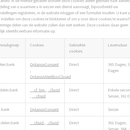
akeld. In de meeste gevallen worden deze cookies alleen gebruikt naar aanlei
deling van u waarmee u in wezen een dienst aanvraagt, bijvoorbeeld uw
nstellingen registreren, in de website inloggen of een formulier invullen. U kunt 
 instellen om deze cookies te blokkeren of om u voor deze cookies te waars
mmige delen van de website zullen dan niet werken. Deze cookies slaan geen
ijk identificeerbare informatie op.
iesubgroep
Cookies
Gebruikte
Levensduur
cookies
elen.bank
OptanonConsent
Direct
365 Dagen, 
kelijke
,
Dagen
s
OptanonAlertBoxClosed
.delen.bank
__cf_bm
,
_cfuvid
Direct
Enkele seco
,
__cfruid
Sessie, 361 
n.bank
OptanonConsent
Direct
Sessie
delen.bank
__cfruid
,
_cfuvid
Direct
361 Dagen,
,
Sessie, 364