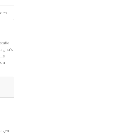
nden
statie
agina’s
lle
s u
Dagen