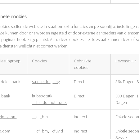
onele cookies
kies stellen de website in staat om extra functies en persoonlijke instellingen 
 Ze kunnen door ons worden ingesteld of door externe aanbieders van dienste
 pagina’s hebben geplaatst. Als u deze cookies niet toestaat kunnen deze of
 diensten wellicht niet correct werken.
iesubgroep
Cookies
Gebruikte
Levensduur
cookies
onele
delen.bank
sa-user-id
,
lang
Direct
364 Dagen, S
s
n.bank
hubspotutk
,
Direct
389 Dagen, 
__hs_do_not_track
Dagen
ripts.com
__cf_bm
Indirect
Enkele seco
o.com
__cf_bm, _cfuvid
Indirect
Enkele seco
Sessie