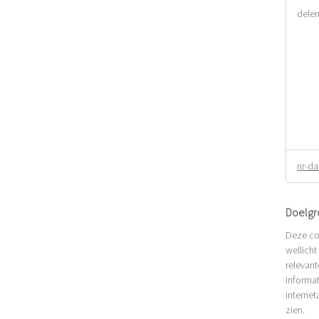
dele
nr-da
Doelgr
Deze co
wellicht
relevant
informat
internet
zien.