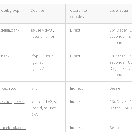
iesubgroep
Cookies
Gebruikte
Levensduur
cookies
oepgerichte
delen.bank
sa-user-id-v3
,
Direct
364 Dagen, E
s
_uetsid
,
ln_or
seconden, E
seconden
n.bank
_fbp
,
_uetsid
,
Direct
90 Dagen, En
_gcl_au
,
seconden, 8
_gat_UA-
Dagen, Enke
seconden
linkedin.com
lang
Indirect
Sessie
stackadapt.com
sa-user-id-v2, sa-
Indirect
364 Dagen, 
user-id, sa-user-
Dagen, 364 
id-v3
facebook.com
Indirect
Sessie