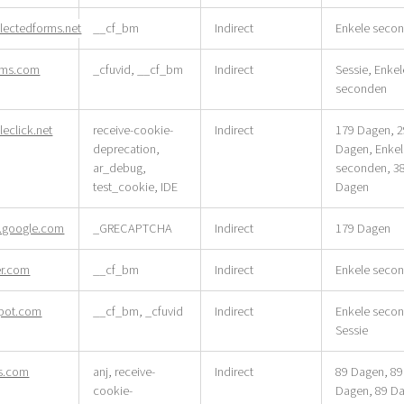
lectedforms.net
__cf_bm
Indirect
Enkele seco
rms.com
_cfuvid, __cf_bm
Indirect
Sessie, Enkel
seconden
eclick.net
receive-cookie-
Indirect
179 Dagen, 
deprecation,
Dagen, Enke
ar_debug,
seconden, 3
test_cookie, IDE
Dagen
google.com
_GRECAPTCHA
Indirect
179 Dagen
er.com
__cf_bm
Indirect
Enkele seco
pot.com
__cf_bm, _cfuvid
Indirect
Enkele seco
Sessie
s.com
anj, receive-
Indirect
89 Dagen, 89
cookie-
Dagen, 89 D