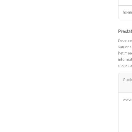
hs-an
Presta
Deze coo
van onz
het mees
informa
deze coo
Cook
Presta
www.