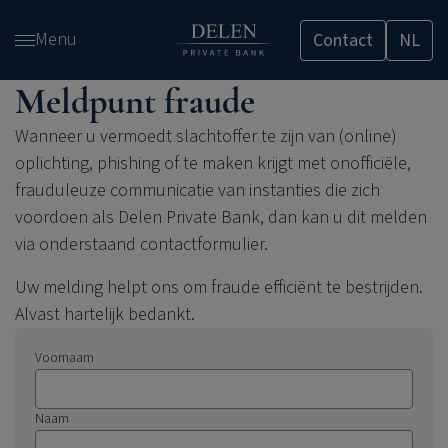
Overslaan
Menu
Contact
NL
en
naar
Meldpunt fraude
de
inhoud
Wanneer u vermoedt slachtoffer te zijn van (online)
gaan
oplichting, phishing of te maken krijgt met onofficiële,
frauduleuze communicatie van instanties die zich
voordoen als
Delen Private Bank
, dan kan u dit melden
via onderstaand contactformulier.
Uw melding helpt ons om fraude efficiënt te bestrijden.
Alvast hartelijk bedankt.
Voornaam
Naam