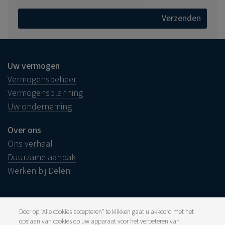
Uw vermogen
Vermogensbeheer
Vermogensplanning
Uw onderneming
Over ons
Ons verhaal
Duurzame aanpak
Werken bij Delen
Door op “Alle cookies accepteren” te klikken gaat u akkoord met het
opslaan van cookies op uw apparaat voor het verbeteren van
Juridische info