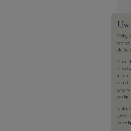
Uw 
Veilig 
is onz
de Del
Onze di
standa
inform
van all
gegeve
partijen
Ook u s
gebrui
onze ti