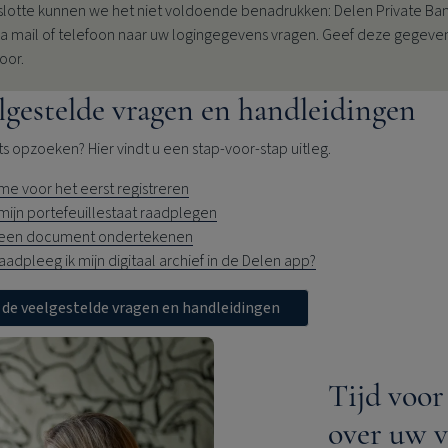
 slotte kunnen we het niet voldoende benadrukken:
Delen Private Ba
via mail of telefoon naar uw logingegevens vragen. Geef deze gegeve
oor.
lgestelde vragen en handleidingen
ts opzoeken? Hier vindt u een stap-voor-stap uitleg.
l me voor het eerst registreren
l mijn portefeuillestaat raadplegen
l een document ondertekenen
aadpleeg ik mijn digitaal archief in de Delen app?
 de veelgestelde vragen en handleidingen
Tijd voor
over uw 