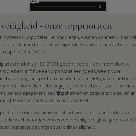
veiligheid - onze topprioriteit
en zorgeloos uw portefeuille raadplegen, waar en wanneer u maar wil
e ambitie. Daarom besteden we bijzondere aandacht aan de beveiligi
en app en Delen OnLine.
gitale diensten zijn ISO 27001-gecertificeerd – een internationale
ard die beschrijft hoe een organisatie een goed systeem voor
atiebeveiliging kan opzetten en onderhouden. Het gaat om het bes
e soorten informatie die belangrijk zijn voor de bank – zoals financiële
ns, persoonsgegevens, bedrijfsgeheimen en gegevens die ze van a
 krijgt.
U leest er meer over in ons blogartikel
.
peelt een rol in uw digitale veiligheid: wees alert voor frauduleuze e-
k sterke wachtwoorden en kies voor beveiligde digitale gesprekken.
ps
en
veelgestelde vragen
over online veiligheid.