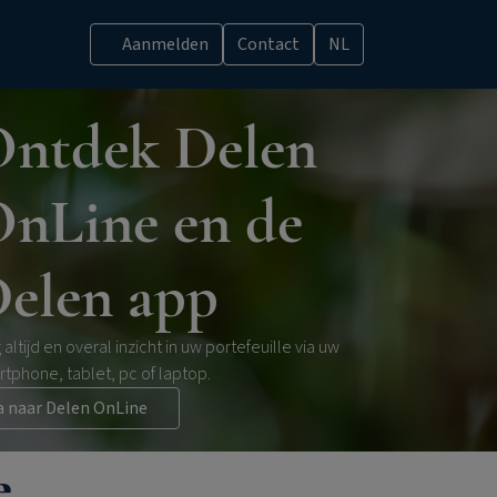
Aanmelden
Contact
NL
ntdek Delen
nLine en de
elen app
g altijd en overal inzicht in uw portefeuille via uw
tphone, tablet, pc of laptop.
a naar Delen OnLine
e