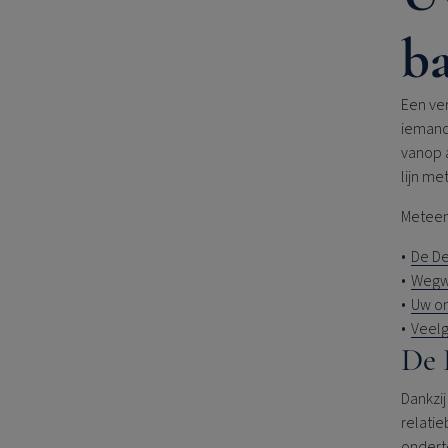
b
Een ver
iemand 
vanop a
lijn me
Meteen
De De
Wegwi
Uw onl
Veelg
De 
Dankzi
relatie
onderte