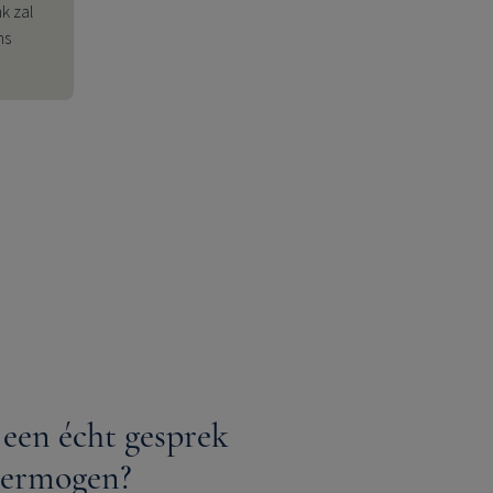
nk
zal
ns
 een écht gesprek
vermogen?