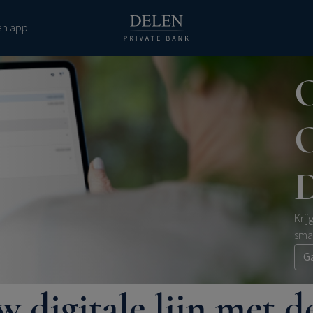
en app
O
O
D
Krij
smar
G
 digitale lijn met d