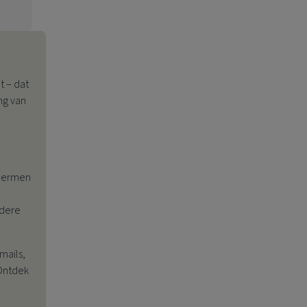
t – dat
ng van
chermen
ndere
mails,
 Ontdek