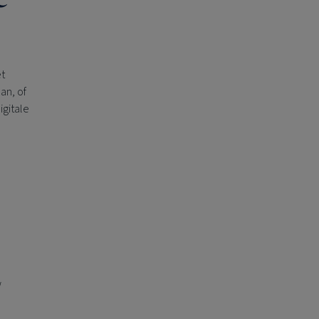
et
an, of
igitale
w