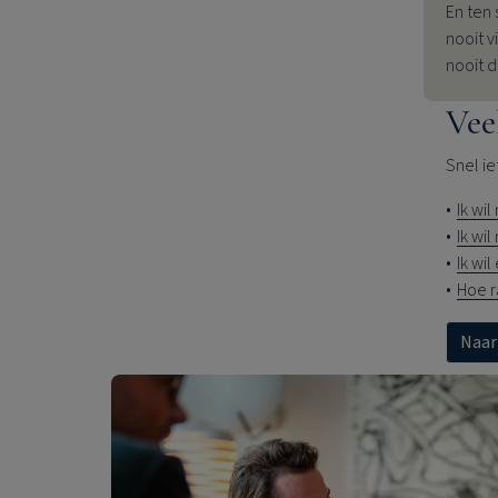
En ten
nooit 
nooit d
Vee
Snel ie
Ik wi
Ik wi
Ik wi
Hoe r
Naar