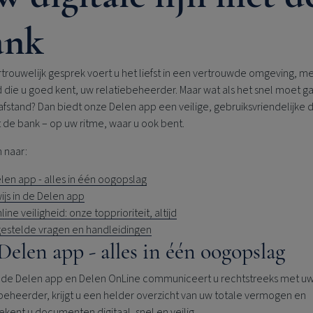
ank
trouwelijk gesprek voert u het liefst in een vertrouwde omgeving, m
die u goed kent, uw relatiebeheerder. Maar wat als het snel moet ga
fstand? Dan biedt onze Delen app een veilige, gebruiksvriendelijke d
t de bank – op uw ritme, waar u ook bent.
 naar:
len app - alles in één oogopslag
js in de Delen app
ine veiligheid: onze topprioriteit, altijd
estelde vragen en handleidingen
Delen app - alles in één oogopslag
j de Delen app en Delen OnLine communiceert u rechtstreeks met u
beheerder, krijgt u een helder overzicht van uw totale vermogen en
kent u documenten digitaal, snel en veilig.