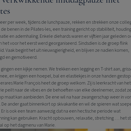
tes
er per week, tijdens de lunchpauze, rekken en strekken onze colleg
 de benen in de Pilates-les, een training gericht op stabiliteit, houding
atie en ademhaling. Enkele diehards waren er vijftien jaar geleden o
en het voor het eerst werd georganiseerd. Sindsdien is de groep flink
d. Vaak begint het uit nieuwsgierigheid, en blijven ze nadien komen,
igd en gemotiveerd.
 gingen een kijkje nemen. We trekken een legging en T-shirt aan, gris
ee, en krijgen een hoepel, bal en elastiekjes in onze handen gestop
lerares Marie François heet de groep welkom. Zij is leerkracht van het
rie peilt naar de vibes en de behoeften van elke deelnemer, zodat z
 op maat kan aanbieden. De ene wil na haar zwangerschap weer in vo
De ander gaat binnenkort op skivakantie en wil de spieren wat soep
 Er is ook een team aanwezig dat na een hectische periode wat
ning kan gebruiken. Kracht opbouwen, relaxatie, stretching … het st
al op het dagmenu van Marie.