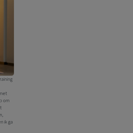
raining
 met
eb om
t
n,
n ik ga