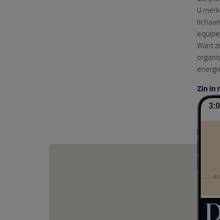
U merkt
lichaa
equipes
Want ze
organi
energie
Zin in
3: