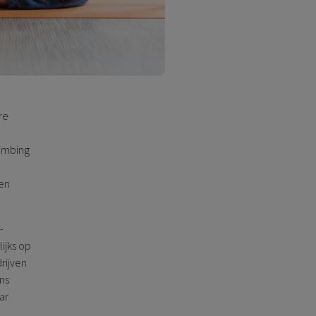
re
imbing
een
-
ijks op
rijven
ns
ar