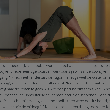
r is gemoedelijk. Maar ook al wordt er heel wat gelachen, toch is de t
ijblijvend. Iedereen is gefocust en werkt aan zijn of haar persoonlijke
gang. “Ik heb veel minder last van rugpijn, en ik ga veel bewuster om
uding”, zegt een deelnemer enthousiast. “Ik merk dat ik er baat bij h
tig naar de lessen te gaan. Als ik er een paar na elkaar mis, voel ik he
. Toegegeven, soms start ik de les met lood in de schoenen. Geen zi
jd. Maar achteraf beklaag ik het me nooit. Ik heb weer een fris hoofd, e
uwe energie de middag in.” Maar niet zonder eerst langs de refter te