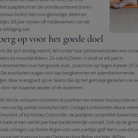
 het slaaptekort en de onontkoombare blaren
avontuur beslist niet voor gevoelige zielen en
etjes. Dit jaar namen vijf medewerkers van de
 uitdaging aan.
berg op voor het goede doel
nk die zich ernstig neemt, telt onder haar personeelsleden een scha
ners en mountainbikers. Zo ook bij Delen. U vindt ze elk jaar in
evenementen voor het goede doel, zoals Kom op tegen Kanker of Cl
fe. De avonturiers wagen zich aan bergkammen en adembenemende
ngen. Maar evengoed zijn er teams die op het gemakje genieten van 
e door de Vlaamse velden of de Ardennen.
ft niet te verbazen dat Delen als partner van enkele hockeyclubs en 
 een aardig aantal hockeyfans telt. Collega’s ontmoeten elkaar wekel
keyveld, of bij Hockey Corporate, de jaarlijkse competitie tussen bed
 bank al een aantal jaar haar beste beentje voorzet. Ook op de gree
vast collega’s van Delen tegen voor een partijtje golf. Het is ook elk ja
en naar het toernooi tussen Delen en haar Britse dochter JM Finn.