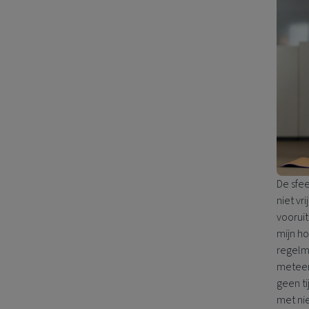
De sfee
niet vr
vooruit
mijn ho
regelma
meteen
geen ti
met nie