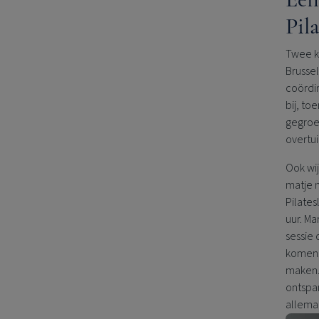
Pila
Twee ke
Brussel
coördin
bij, to
gegroei
overtu
Ook wij
matje m
Pilates
uur. Ma
sessie
komen. 
maken.
ontspan
allema