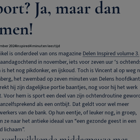
ort? Ja, maar dan
amen!
mber 2024
Inspired
4 minuten leestijd
tikel is onderdeel van ons magazine
Delen Inspired volume 3.
aandagochtend in november, iets voor zeven uur ‘s ochtend
 is het nog pikdonker, en ijskoud. Toch is Vincent al op weg 
berg, het zwembad op zeven minuten van Delens hoofdkant
rekt hij zijn dagelijkse portie baantjes, nog voor hij het werk
. Voor hem is sport een deel van zijn ochtendroutine gewor
anzelfsprekend als een ontbijt. Dat geldt voor wel meer
rkers van de bank. Op hun eentje, of leuker nog, in groep,
n ze naar het antieke ideaal van “een gezonde geest in een
d lichaam”.
 verkwikkende middagpauze met