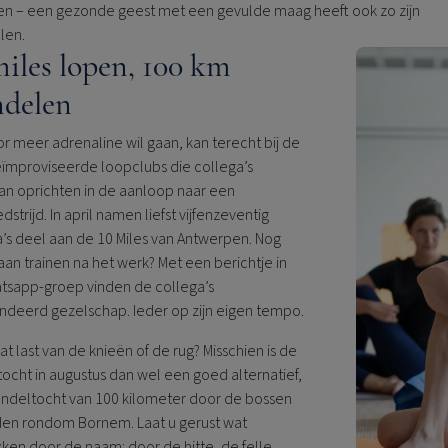
en – een gezonde geest met een gevulde maag heeft ook zo zijn
len.
miles lopen, 100 km
delen
r meer adrenaline wil gaan, kan terecht bij de
eïmproviseerde loopclubs die collega’s
an oprichten in de aanloop naar een
strijd. In april namen liefst vijfenzeventig
’s deel aan de 10 Miles van Antwerpen. Nog
an trainen na het werk? Met een berichtje in
tsapp-groep vinden de collega’s
ndeerd gezelschap. Ieder op zijn eigen tempo.
t last van de knieën of de rug? Misschien is de
cht in augustus dan wel een goed alternatief,
ndeltocht van 100 kilometer door de bossen
den rondom Bornem. Laat u gerust wat
kken door de naam: door de hitte, de felle