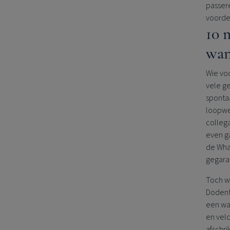
passer
voorde
10 
wan
Wie voo
vele g
sponta
loopwed
collega
even ga
de Wha
gegara
Toch wa
Dodento
een wa
en vel
afschri