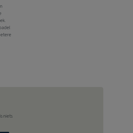
en
e
ek.
 padel
betere
s niets