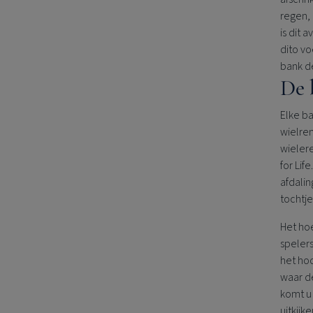
regen,
is dit 
dito vo
bank de
De 
Elke ba
wielren
wieler
for Li
afdali
tochtj
Het hoe
spelers
het hoc
waar de
komt u 
uitkijk