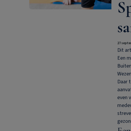
Sp
s
27 septe
Dit ar
Een m
Buiten
Wezen
Daar t
aanvat
even v
medewe
streve
gezon
Een