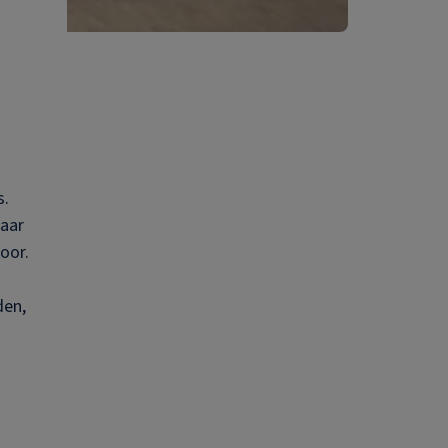
s.
naar
oor.
den,