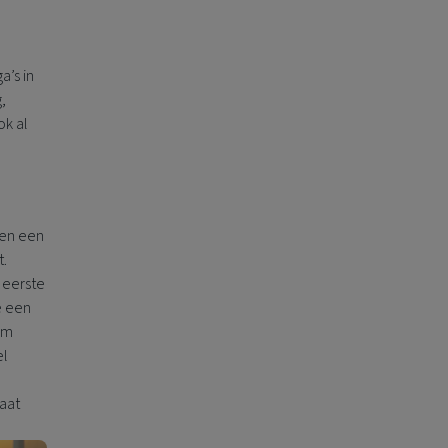
a’s in
,
ok al
sen een
t.
 eerste
e een
rm
el
aat