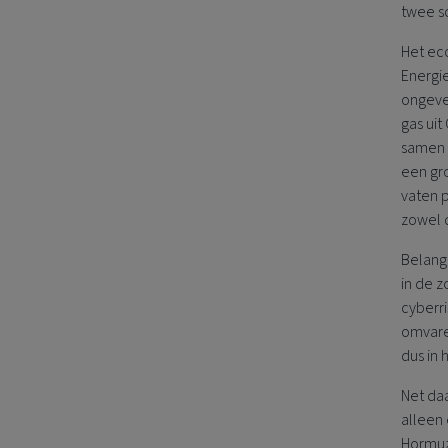
twee s
Het ec
Energie
ongeve
gas uit
samen 
een gro
vaten p
zowel 
Belangr
in de z
cyberri
omvaren
dus in 
Net da
alleen 
Hormuz 