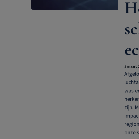
H
sc
ec
5 maart 
Afgelo
lucht
was er
herken
zijn. 
impact
region
onze 