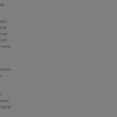
hte
aans
erne
rezen
ordt
t eerst
e
winsten
In
r
imaat
 dollar