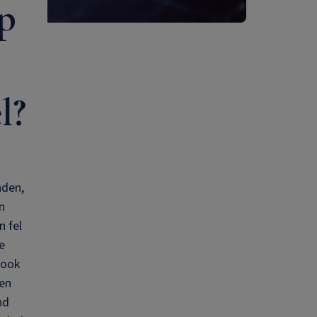
p
l?
nden,
n
n fel
e
 ook
nen
nd