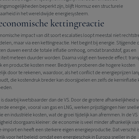
ngsmogelijkheden beperkt zijn, blijft Hormuz een structurele
aarheid in het wereldwijde energiesysteem.
economische kettingreactie
omische impact van dit soort escalaties loopt meestal niet rechtstr
delen, maar via een kettingreactie. Het begint bij energie. Stijgende o
zen duwen eerst de totale inflatie omhoog, omdat brandstof, gas en
citeit meteen duurder worden. Daarna volgt een tweede effect: trans
ek en productie kosten meer. Bedrijven proberen die hogere kosten
lijk door te rekenen, waardoor, als het conflict de energieprijzen lan
dt, die kostendruk breder kan doorsijpelen en zelfs de kerninflatie 
oeden.
is daarbij kwetsbaarder dan de VS. Door de grotere afhankelijkheid 
rde energie, vooral van gas en LNG, werken prijsstijgingen hier snell
atie en industriële kosten, wat de groei tijdelijk kan afremmen. In de VS 
gheid doorgaans kleiner: de economie is veel minder afhankelijk van
-import en heeft een sterkere eigen energieproductie. Dat verschil i
ijk voor het beleid: omdat een energieschok in Europa sneller in de