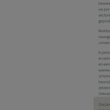
bewaren
uw por
sector
geposit
Marktsc
nauwgez
conseq
In peri
ervarin
en een 
wannee
schomme
beursd
zelden 
Oekraï
Disclai