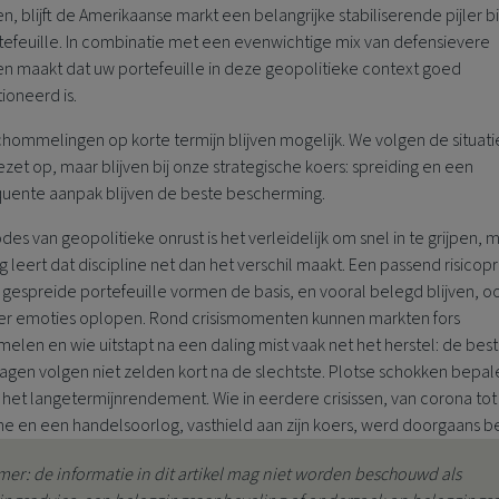
, blijft de Amerikaanse markt een belangrijke stabiliserende pijler 
tefeuille. In combinatie met een evenwichtige mix van defensievere
en maakt dat uw portefeuille in deze geopolitieke context goed
ioneerd is.
hommelingen op korte termijn blijven mogelijk. We volgen de situati
et op, maar blijven bij onze strategische koers: spreiding en een
uente aanpak blijven de beste bescherming.
odes van geopolitieke onrust is het verleidelijk om snel in te grijpen, 
g leert dat discipline net dan het verschil maakt. Een passend risicopr
gespreide portefeuille vormen de basis, en vooral belegd blijven, o
r emoties oplopen. Rond crisismomenten kunnen markten fors
len en wie uitstapt na een daling mist vaak net het herstel: de bes
agen volgen niet zelden kort na de slechtste. Plotse schokken bepal
het langetermijnrendement. Wie in eerdere crisissen, van corona tot
ne en een handelsoorlog, vasthield aan zijn koers, werd doorgaans b
mer: de informatie in dit artikel mag niet worden beschouwd als