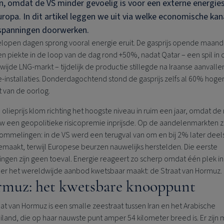
, omdat de VS minder gevoelig is voor een externe energie
ropa. In dit artikel leggen we uit via welke economische kan
 spanningen doorwerken.
elopen dagen sprong vooral energie eruit. De gasprijs opende maand
n piekte in de loop van de dag rond +50%, nadat Qatar – een spil in 
ijde LNG-markt – tijdelijk de productie stillegde na Iraanse aanvalle
-installaties. Donderdagochtend stond de gasprijs zelfs al 60% hoger
t van de oorlog.
olieprijs klom richting het hoogste niveau in ruim een jaar, omdat de
w een geopolitieke risicopremie inprijsde. Op de aandelenmarkten 
ommelingen: in de VS werd een terugval van om en bij 2% later deel
maakt, terwijl Europese beurzen nauwelijks herstelden. Die eerste
ngen zijn geen toeval. Energie reageert zo scherp omdat één plek in
der het wereldwijde aanbod kwetsbaar maakt: de Straat van Hormuz.
muz: het kwetsbare knooppunt
at van Hormuz is een smalle zeestraat tussen Iran en het Arabische
iland, die op haar nauwste punt amper 54 kilometer breed is. Er zijn 