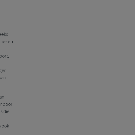
eeks
lie- en
port,
ger
kan
van
er door
is die
s ook