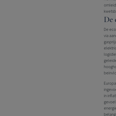
omleidi
kwetsb
De 
De econ
via aan
gasprij
elektri
logisti
geleide
hooghou
beïnvl
Europa 
ingevoe
in infl
gevoeli
energie
belangr