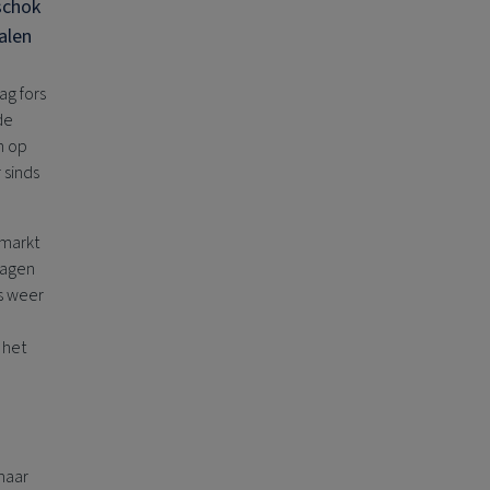
schok
alen
ag fors
de
n op
 sinds
 markt
zagen
s weer
 het
maar