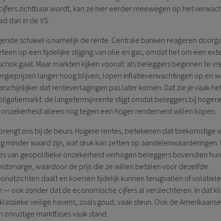
ecijfers zichtbaar wordt, kan ze hier eerder meewegen op het verwac
ad dan in de VS.
gende schakel is namelijk de rente. Centrale banken reageren doorg
teen op een tijdelijke stijging van olie en gas, omdat het om een ext
chok gaat. Maar markten kijken vooruit: als beleggers beginnen te v
rgieprijzen langer hoog blijven, lopen inflatieverwachtingen op en w
rschijnlijker dat renteverlagingen pas later komen. Dat zie je vaak he
bligatiemarkt: de langetermijnrente stijgt omdat beleggers bij hoger
ie-onzekerheid alleen nog tegen een hoger rendement willen kopen.
brengt ons bij de beurs. Hogere rentes, betekenen dat toekomstige 
g minder waard zijn, wat druk kan zetten op aandelenwaarderingen. 
es van geopolitieke onzekerheid verhogen beleggers bovendien hun
eidsmarge, waardoor de prijs die ze willen betalen voor dezelfde
oruitzichten daalt en koersen tijdelijk kunnen terugvallen of volatiele
— ook zonder dat de economische cijfers al verslechteren. In dat kl
 klassieke veilige havens, zoals goud, vaak steun. Ook de Amerikaanse
n onrustige marktfases vaak stand.