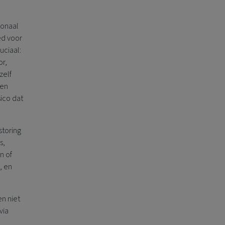
ionaal
ed voor
uciaal:
or,
zelf
oen
sico dat
storing
s,
n of
, en
n niet
via