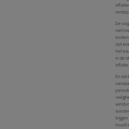
inflati
rentep
De vol
niet me
kostens
dat ene
het waa
in de o
inflat
En dat 
vandaa
period
veiligh
winstvo
worden 
krijgen
houdt i