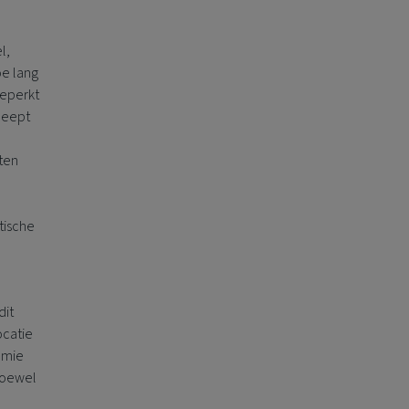
l,
e lang
beperkt
Sleept
kten
tische
dit
ocatie
omie
Hoewel