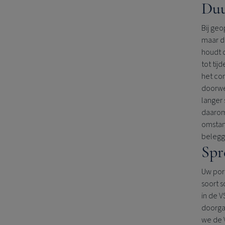
Duu
Bij geo
maar d
houdt d
tot tij
het con
doorwer
langer
daarom 
omstan
belegg
Spr
Uw port
soort 
in de 
doorga
we de 