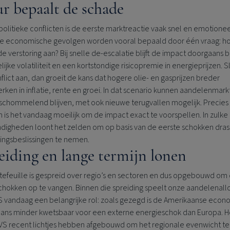
r bepaalt de schade
politieke conflicten is de eerste marktreactie vaak snel en emotionee
e economische gevolgen worden vooral bepaald door één vraag: ho
e verstoring aan? Bij snelle de-escalatie blijft de impact doorgaans 
delijke volatiliteit en een kortstondige risicopremie in energieprijzen. 
flict aan, dan groeit de kans dat hogere olie- en gasprijzen breder
ken in inflatie, rente en groei. In dat scenario kunnen aandelenmar
 schommelend blijven, met ook nieuwe terugvallen mogelijk. Precies
is het vandaag moeilijk om de impact exact te voorspellen. In zulke
digheden loont het zelden om op basis van de eerste schokken dras
ingsbeslissingen te nemen.
eiding en lange termijn lonen
efeuille is gespreid over regio’s en sectoren en dus opgebouwd om 
schokken op te vangen. Binnen die spreiding speelt onze aandelenall
VS vandaag een belangrijke rol: zoals gezegd is de Amerikaanse econ
ans minder kwetsbaar voor een externe energieschok dan Europa. 
VS recent lichtjes hebben afgebouwd om het regionale evenwicht te