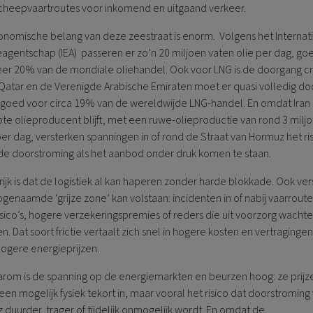
cheepvaartroutes voor inkomend en uitgaand verkeer.
onomische belang van deze zeestraat is enorm. Volgens het Internat
agentschap (IEA) passeren er zo’n 20 miljoen vaten olie per dag, go
er 20% van de mondiale oliehandel. Ook voor LNG is de doorgang cr
 Qatar en de Verenigde Arabische Emiraten moet er quasi volledig do
goed voor circa 19% van de wereldwijde LNG-handel. En omdat Iran 
te olieproducent blijft, met een ruwe-olieproductie van rond 3 milj
er dag, versterken spanningen in of rond de Straat van Hormuz het ri
de doorstroming als het aanbod onder druk komen te staan.
ijk is dat de logistiek al kan haperen zonder harde blokkade. Ook ver
ogenaamde ‘grijze zone’ kan volstaan: incidenten in of nabij vaarroute
sico’s, hogere verzekeringspremies of reders die uit voorzorg wachte
. Dat soort frictie vertaalt zich snel in hogere kosten en vertragingen
hogere energieprijzen.
arom is de spanning op de energiemarkten en beurzen hoog: ze prijze
een mogelijk fysiek tekort in, maar vooral het risico dat doorstroming 
duurder, trager of tijdelijk onmogelijk wordt. En omdat de