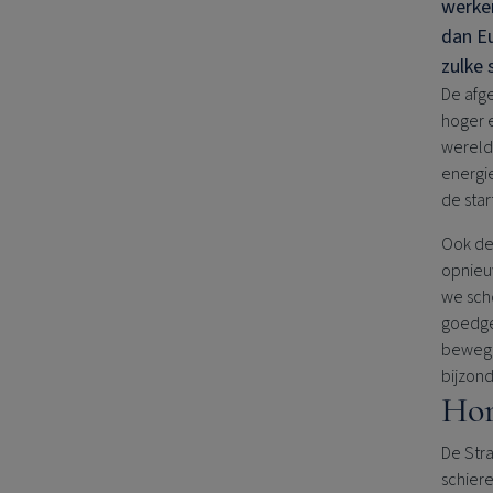
werken
dan Eu
zulke
De afg
hoger e
wereldw
energie
de star
Ook de 
opnieu
we sch
goedge
bewegi
bijzon
Hor
De Stra
schiere