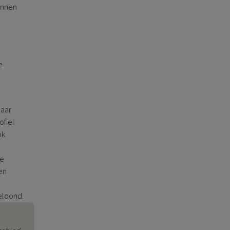
binnen
e
maar
ofiel
ok
te
en
eloond.