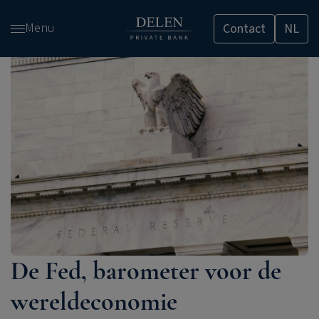
Overslaan
Menu
Contact
NL
en
naar
de
inhoud
gaan
De Fed, barometer voor de
wereldeconomie