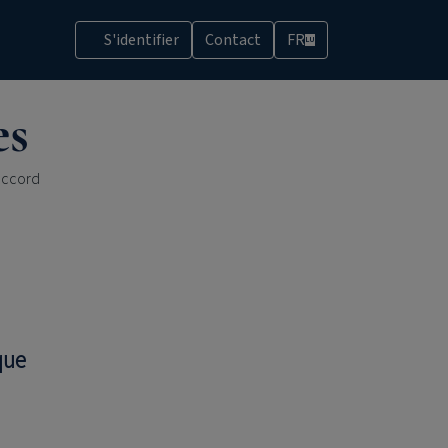
S'identifier
Contact
FR
LU
es
'accord
que