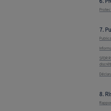
6. P
Protec
7. P
Publica
Informa
SFDR RT
discrét
Déclara
8. Ri
Rapport 