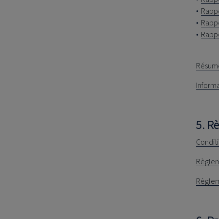
Rappo
Rappo
Rappo
Résumé
Informa
5. R
Condit
Règlem
Règlem