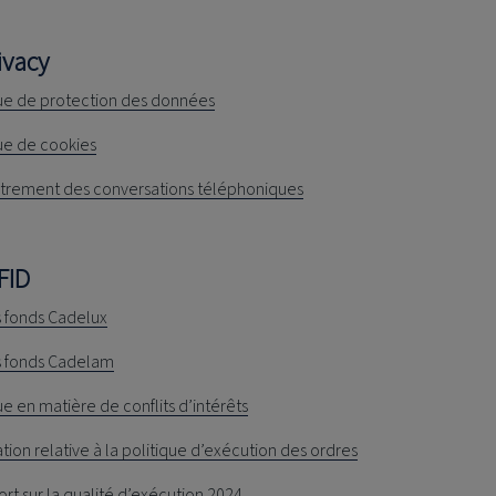
ivacy
que de protection des données
ue de cookies
strement des conversations téléphoniques
FID
s fonds Cadelux
s fonds Cadelam
ue en matière de conflits d’intérêts
tion relative à la politique d’exécution des ordres
rt sur la qualité d’exécution 2024