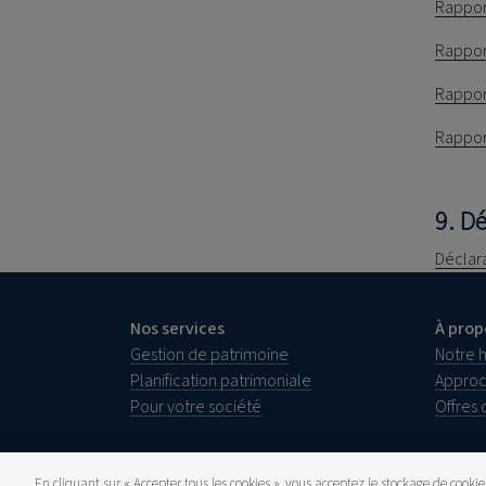
Rapport 
Rapport 
Rapport 
Rapport 
9. Dé
Déclara
Nos services
À prop
Gestion de patrimoine
Notre h
Planification patrimoniale
Approc
Pour votre société
Offres 
En cliquant sur « Accepter tous les cookies », vous acceptez le stockage de cookie