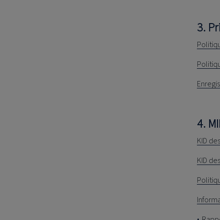
3. Pr
Politi
Politiq
Enregi
4. MI
KID de
KID de
Politiq
Informa
Rappo