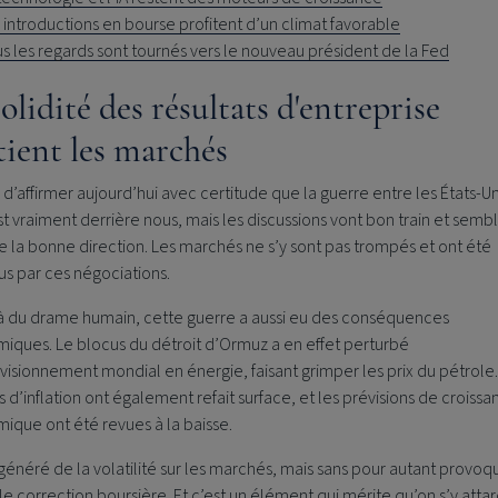
 introductions en bourse profitent d’un climat favorable
s les regards sont tournés vers le nouveau président de la Fed
olidité des résultats d'entreprise
tient les marchés
le d’affirmer aujourd’hui avec certitude que la guerre entre les États-Un
est vraiment derrière nous, mais les discussions vont bon train et semb
 la bonne direction. Les marchés ne s’y sont pas trompés et ont été
s par ces négociations.
à du drame humain, cette guerre a aussi eu des conséquences
iques. Le blocus du détroit d’Ormuz a en effet perturbé
visionnement mondial en énergie, faisant grimper les prix du pétrole.
s d’inflation ont également refait surface, et les prévisions de croiss
ique ont été revues à la baisse.
généré de la volatilité sur les marchés, mais sans pour autant provoq
le correction boursière. Et c’est un élément qui mérite qu’on s’y attar