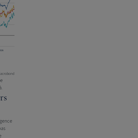
a Macrobond
ue
à.
rs
ligence
pas
e