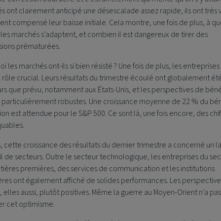
 ont clairement anticipé une désescalade assez rapide, ils ont très v
nt compensé leur baisse initiale. Cela montre, une fois de plus, à qu
 les marchés s’adaptent, et combien il est dangereux de tirer des
sions prématurées.
i les marchés ont-ils si bien résisté ? Une fois de plus, les entreprises
 rôle crucial. Leurs résultats du trimestre écoulé ont globalement ét
rs que prévu, notamment aux États-Unis, et les perspectives de béné
t particulièrement robustes. Une croissance moyenne de 22 % du bé
ion est attendue pour le S&P 500. Ce sont là, une fois encore, des chif
uables.
, cette croissance des résultats du dernier trimestre a concerné un l
l de secteurs. Outre le secteur technologique, les entreprises du se
ières premières, des services de communication et les institutions
ères ont également affiché de solides performances. Les perspective
, elles aussi, plutôt positives. Même la guerre au Moyen-Orient n’a pas 
r cet optimisme.