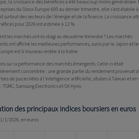
ope, la croissance des bénéfices a été beaucoup moins généralisée. 
reprises du Stoxx Europe 600 au dernier trimestre, elle s’est établie 
it surtout des secteurs de l’énergie et de la finance. La croissance a
néfices pour 2026 est estimée à 12 %.
t les marchés ont-ils réagi au deuxième trimestre ? Les marchés
ts ont affiché les meilleures performances, suivis par le Japon et les
’Europe est à nouveau restée à la traîne.
ns sur la performance des marchés émergents. Celle-ci était
ulièrement concentrée : une grande partie du rendement provenait de
ises de puces liées à l’intelligence artificielle, situées à Taïwan et e
: TSMC, Samsung Electronics et SK Hynix.
ution des principaux indices boursiers en euros
 1/1/2026, en euros