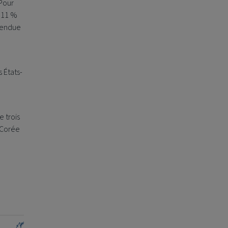
Pour
à 11 %
ttendue
 États-
 trois
n Corée