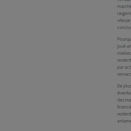
marchés
largeme
vitesse
conclu
Pourquo
joué un
meilleu
resten
par act
remarq
De plus
éventai
des mat
financi
restent
entame