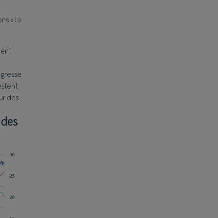
ns « la
ment
ogresse
estent
ur des
 des