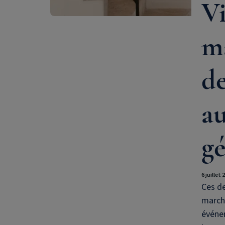
Vi
ma
de
au
gé
6 juillet 
Ces de
march
événe