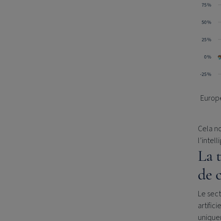
Europ
Cela n
l’intel
La 
de 
Le sect
artific
uniquem