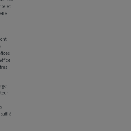
ite et
elle
 ont
é
fices
néfice
fres
arge
cteur
s
suffi à