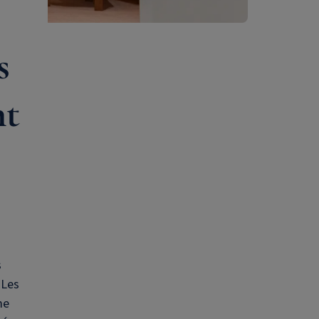
s
nt
s
 Les
me