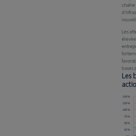
chaîne 
d’infra
nouvell
Les att
élevées
entrepr
forteme
favorab
bases 
Les b
actio