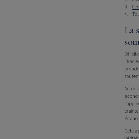
Les
Tou
La s
sou
Diffici
l’Iran 
prendre
soutenu
Au-del
économ
l’appro
crainte
économ
Cela a 
véritab