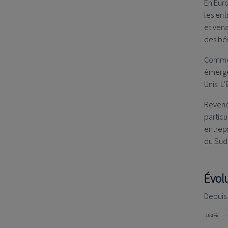
En Eur
les ent
et vena
des bé
Commen
émergen
Unis. L
Reveno
partic
entrepr
du Sud 
Évol
Depuis