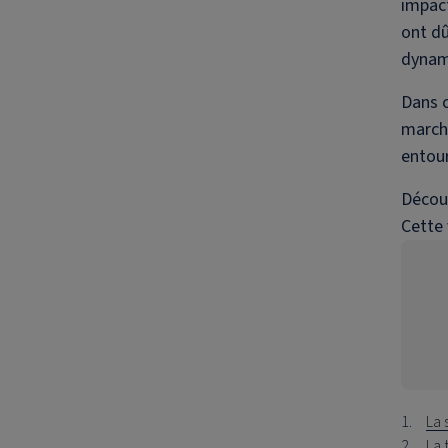
impact
ont dû
dynami
Dans c
marché
entour
Découv
Cette 
La 
La 