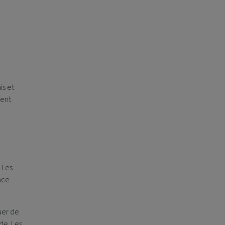
is et
lent
 Les
ance
uer de
de. Les