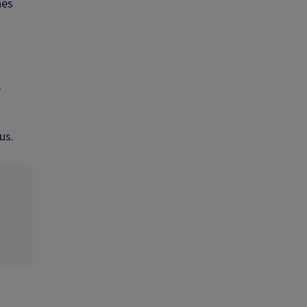
hés
e
us.