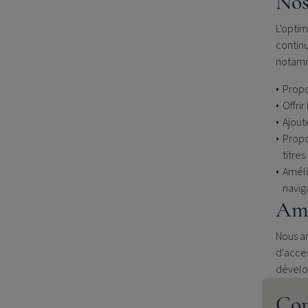
Nos
L'optim
continu
notamme
Propo
Offrir
Ajout
Propo
titres
Amélio
naviga
Amé
Nous am
d'acces
dével
Con