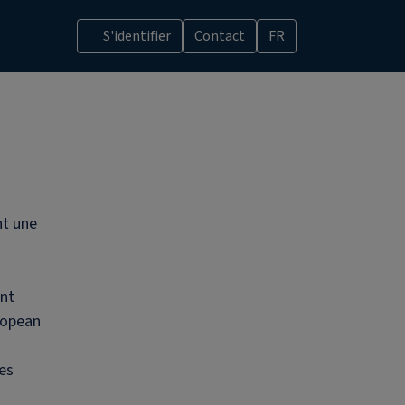
S'identifier
Contact
FR
nt une
ent
uropean
des