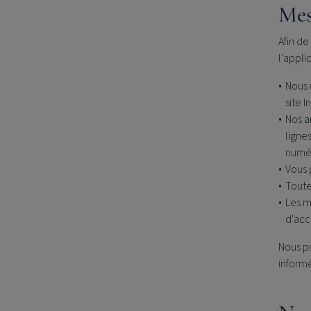
Mes
Afin de
l'appli
Nous 
site 
Nos a
ligne
numé
Vous p
Toute
Les m
d'acce
Nous pr
informé