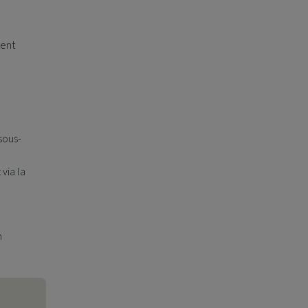
tent
sous-
 via la
n