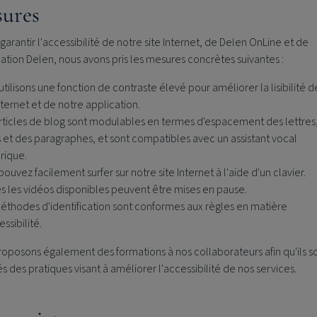
ures
 garantir l'accessibilité de notre site Internet, de Delen OnLine et de
cation Delen, nous avons pris les mesures concrètes suivantes :
utilisons une fonction de contraste élevé pour améliorer la lisibilité d
Internet et de notre application.
rticles de blog sont modulables en termes d'espacement des lettres
s et des paragraphes, et sont compatibles avec un assistant vocal
rique.
ouvez facilement surfer sur notre site Internet à l'aide d'un clavier.
s les vidéos disponibles peuvent être mises en pause.
éthodes d'identification sont conformes aux règles en matière
ssibilité.
oposons également des formations à nos collaborateurs afin qu'ils s
s des pratiques visant à améliorer l'accessibilité de nos services.