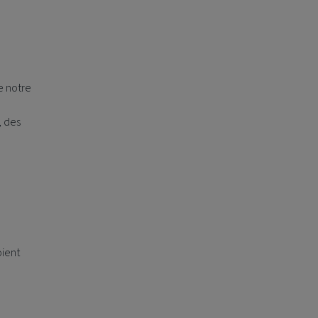
e notre
, des
oient