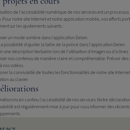
 projets en cours
isation de l'accessibilité numérique de nos services est un processus
. Pour notre site Internet et notre application mobile, nos efforts por
nt sur les ajustements suivants :
ser un mode sombre dans l'application Delen.
 la possibilité d'ajuster la taille de la police dans l'application Delen.
er une description textuelle lors de l’utilisation d’images ou d’icônes.
ser nos contenus de manière claire et compréhensible. Prévoir des 
 à nos vidéos.
rer la convivialité de toutes les fonctionnalités de notre site Internet
tion au clavier.
liorations
éliorons en continu l'accessibilité de nos services. Notre déclaratio
sibilité est régulièrement mise à jour pour vous informer des récents
oppements.
tact