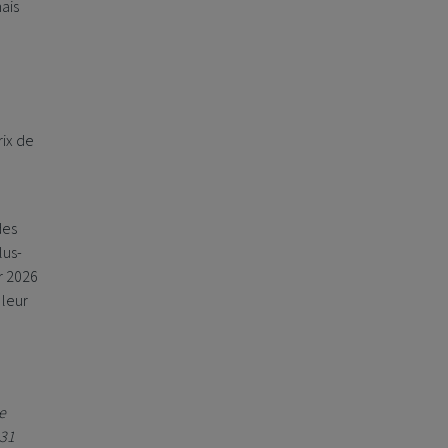
ais
rix de
a
des
lus-
r 2026
 leur
e
 31