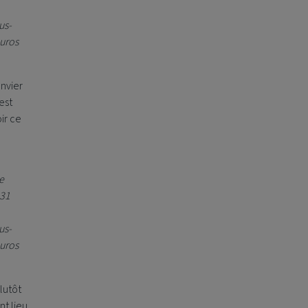
us-
euros
anvier
est
ir ce
e
 31
us-
euros
plutôt
t lieu