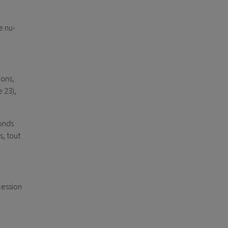
e nu-
ions,
 23),
fonds
, tout
cession