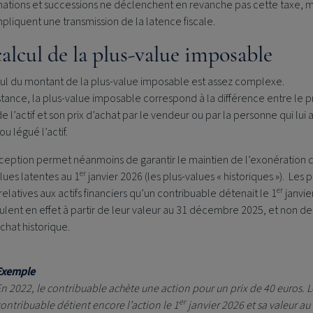
nations et successions ne déclenchent en revanche pas cette taxe, m
mpliquent une transmission de la latence fiscale.
calcul de la plus-value imposable
cul du montant de la plus-value imposable est assez complexe.
tance, la plus-value imposable correspond à la différence entre le p
e l’actif et son prix d’achat par le vendeur ou par la personne qui lui 
u légué l’actif.
ception permet néanmoins de garantir le maintien de l’exonération 
er
lues latentes au 1
janvier 2026 (les plus-values « historiques »). Les p
er
relatives aux actifs financiers qu’un contribuable détenait le 1
janvie
ulent en effet à partir de leur valeur au 31 décembre 2025, et non de
achat historique.
Exemple
n 2022, le contribuable achète une action pour un prix de 40 euros. L
er
ontribuable détient encore l’action le 1
janvier 2026 et sa valeur au