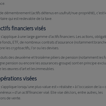
nce.
de démembrement (actifs détenus en usufruit/nue-propriété), c’est l
taire qui est redevable de la taxe.
ctifs financiers visés
 s’applique à une large gamme d’actifs financiers. Les actions, obligat
de fonds, ETF, de nombreux contrats d’assurance (notamment branche
re les cryptoactifs, l’or ou les devises.
duits des deuxième et troisième piliers de pension (notamment les 
ne pension ou encore les assurances-groupe) sont en principe exclus
les œuvres d’art et les immeubles.
opérations visées
 s’applique lorsqu’une plus-value est « réalisée » à l’occasion de la « 
onéreux » d’un actif financier visé. Elle vise dès lors, entre autres, les
ions de vente.