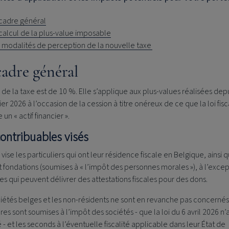
cadre général
calcul de la plus-value imposable
 modalités de perception de la nouvelle taxe
cadre général
 de la taxe est de 10 %. Elle s’applique aux plus-values réalisées dep
ier 2026 à l’occasion de la cession à titre onéreux de ce que la loi fis
 un « actif financier ».
contribuables visés
 vise les particuliers qui ont leur résidence fiscale en Belgique, ainsi 
 fondations (soumises à « l’impôt des personnes morales »), à l’excep
es qui peuvent délivrer des attestations fiscales pour des dons.
iétés belges et les non-résidents ne sont en revanche pas concernés
es sont soumises à l’impôt des sociétés - que la loi du 6 avril 2026 n’
 - et les seconds à l’éventuelle fiscalité applicable dans leur État de