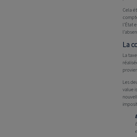
Cela ét
compter
l’État 
l’absen
La c
La taxe
réalisé
provien
Les deu
value i
nouvell
imposit
E
e