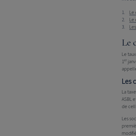
Le 
Le 
Les
Le 
Le taux
er
1
janv
appelle
Les 
La taxe
ASBL et
de cell
Les soc
premièr
modifié