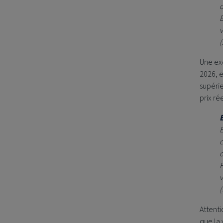
d
E
v
(
Une exc
2026, e
supérie
prix ré
E
c
d
E
v
(
Attenti
que la 