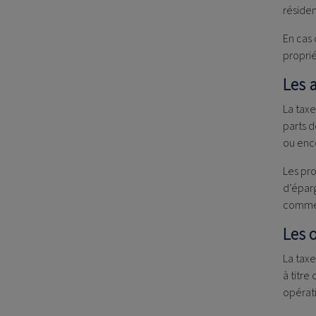
réside
En cas 
proprié
Les a
La taxe
parts 
ou enco
Les pro
d’éparg
comme 
Les 
La taxe
à titre 
opérat