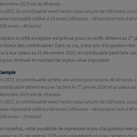
écembre 2025 est de 90 euros.
n 2027, le contribuable vend l’action pour un prix de 100 euros. La pl
alue imposable s’élève à 10 euros (100 euros – 90 euros) et non à 60 
100 euros – 40 euros).
er
eption à cette exception est prévue pour ces actifs détenus au 1
j
n faveur des contribuables. Dans ce cas, si leur prix d’acquisition réel 
ur à leur valeur au 31 décembre 2025, le contribuable peut faire valo
el pour diminuer le montant de la plus-value imposable.
Exemple
n 2022, le contribuable achète une action pour un prix de 40 euros. L
er
ontribuable détient encore l’action le 1
janvier 2026 et sa valeur au
écembre 2025 est de 10 euros.
n 2027, le contribuable vend l’action pour un prix de 100 euros. La pl
alue imposable s’élève à 60 euros (100 euros – 40 euros) et non à 90 
100 euros – 10 euros).
on toutefois, cette possibilité de reprendre le prix d’acquisition réel 
valeur au 31 décembre 2025 vaut uniquement pour les cessions qui on