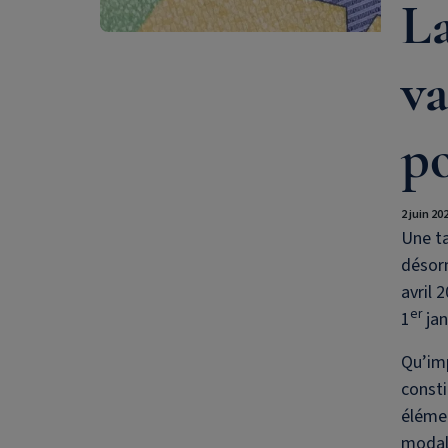
La
va
p
2 juin 20
Une ta
désorm
avril 
er
1
jan
Qu’imp
consti
élémen
modali