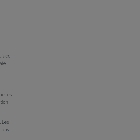
uis ce
cale
que les
tion
. Les
a pas