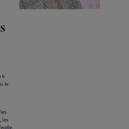
s
u 6
s le
 les
 les
euille.