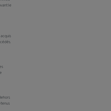
avant le
 acquis
 cédés.
es
te
 dehors
détenus