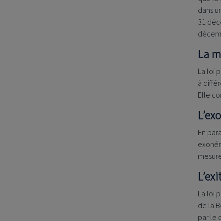
dans un
31 déc
décemb
La m
La loi 
à diffé
Elle co
L’ex
En para
exonéré
mesure 
L’exi
La loi 
de la B
par le 