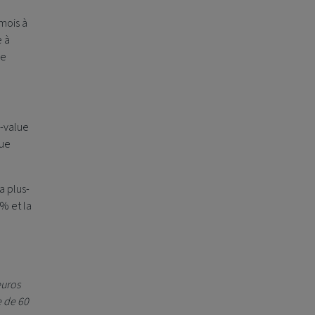
 mois à
e à
ue
s-value
lue
a plus-
% et la
e
euros
e de 60