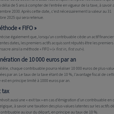
 délai de 5 ans à compter de l’entrée en vigueur de la taxe, à savoir 
embre 2030. Après cette date, c’est nécessairement la valeur au 31
re 2025 qui sera retenue.
éthode « FIFO »
précise également que, lorsqu’un contribuable cède un actif financier
rentes dates, les premiers actifs acquis sont réputés être les premiers
nsacre ainsi la méthode « FIFO » («
first in, first out
»).
onération de 10 000 euros par an
llèle, chaque contribuable pourra réaliser 10 000 euros de plus-valu
es par an. Le taux de la taxe étant de 10 %, l’avantage fiscal de cet
est en principe limité à 1000 euros par an.
t tax
prévoit aussi une « exit tax » en cas d’émigration d’un contribuable en
elgique, à savoir une taxation des plus-values latentes sur les actifs 
contribuable au jour du départ, en principe au taux de 10 %.