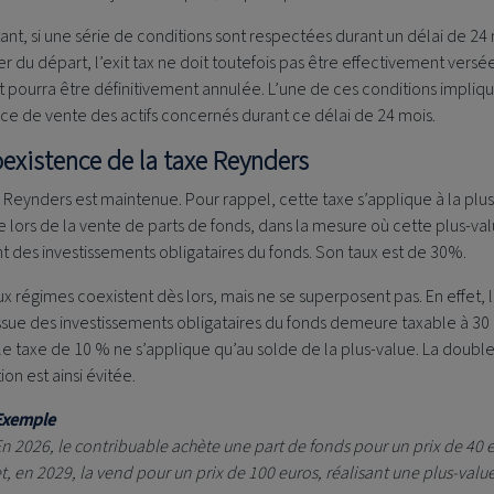
ant, si une série de conditions sont respectées durant un délai de 24
 du départ, l’exit tax ne doit toutefois pas être effectivement versé
et pourra être définitivement annulée. L’une de ces conditions impliq
ce de vente des actifs concernés durant ce délai de 24 mois.
oexistence de la taxe Reynders
 Reynders est maintenue. Pour rappel, cette taxe s’applique à la plu
e lors de la vente de parts de fonds, dans la mesure où cette plus-va
t des investissements obligataires du fonds. Son taux est de 30%.
x régimes coexistent dès lors, mais ne se superposent pas. En effet, l
ssue des investissements obligataires du fonds demeure taxable à 30 
e taxe de 10 % ne s’applique qu’au solde de la plus-value. La doubl
ion est ainsi évitée.
Exemple
n 2026, le contribuable achète une part de fonds pour un prix de 40 
t, en 2029, la vend pour un prix de 100 euros, réalisant une plus-valu