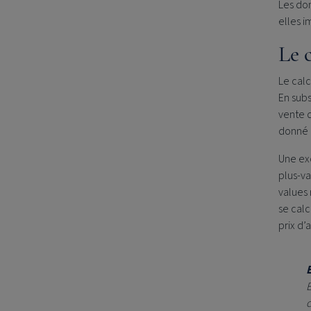
Les do
elles i
Le 
Le cal
En subs
vente d
donné o
Une ex
plus-va
values 
se calc
prix d’
E
c