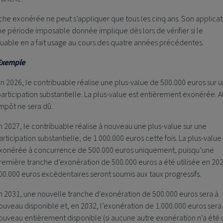
che exonérée ne peut s’appliquer que tous les cinq ans. Son applicat
e période imposable donnée implique dès lors de vérifier si le
uable en a fait usage au cours des quatre années précédentes.
Exemple
n 2026, le contribuable réalise une plus-value de 500.000 euros sur 
articipation substantielle. La plus-value est entièrement exonérée. 
mpôt ne sera dû.
n 2027, le contribuable réalise à nouveau une plus-value sur une
articipation substantielle, de 1.000.000 euros cette fois. La plus-value
xonérée à concurrence de 500.000 euros uniquement, puisqu’une
remière tranche d’exonération de 500.000 euros a été utilisée en 202
00.000 euros excédentaires seront soumis aux taux progressifs.
n 2031, une nouvelle tranche d’exonération de 500.000 euros sera à
ouveau disponible et, en 2032, l’exonération de 1.000.000 euros sera
ouveau entièrement disponible (si aucune autre exonération n’a été u