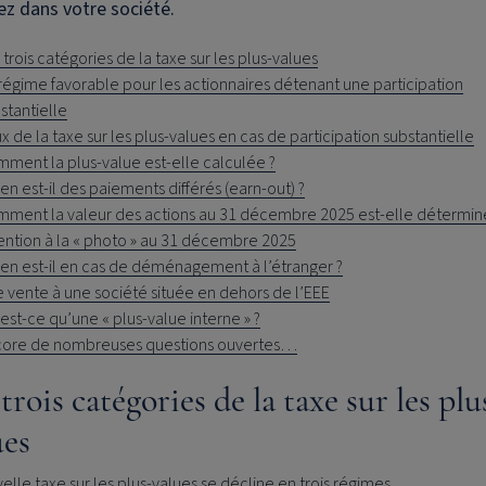
z dans votre société.
 trois catégories de la taxe sur les plus-values
régime favorable pour les actionnaires détenant une participation
stantielle
x de la taxe sur les plus-values en cas de participation substantielle
ment la plus-value est-elle calculée ?
en est-il des paiements différés (earn-out) ?
ment la valeur des actions au 31 décembre 2025 est-elle détermin
ention à la « photo » au 31 décembre 2025
en est-il en cas de déménagement à l’étranger ?
 vente à une société située en dehors de l’EEE
est-ce qu’une « plus-value interne » ?
core de nombreuses questions ouvertes…
trois catégories de la taxe sur les plu
ues
elle taxe sur les plus-values se décline en trois régimes.