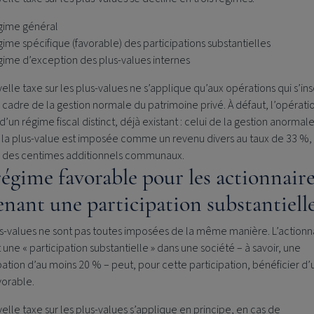
gime général
gime spécifique (favorable) des participations substantielles
gime d’exception des plus-values internes
elle taxe sur les plus-values ne s’applique qu’aux opérations qui s’ins
 cadre de la gestion normale du patrimoine privé. À défaut, l’opérati
d’un régime fiscal distinct, déjà existant : celui de la gestion anormal
, la plus-value est imposée comme un revenu divers au taux de 33 %,
 des centimes additionnels communaux.
régime favorable pour les actionnair
enant une participation substantiell
s-values ne sont pas toutes imposées de la même manière. L’actionna
 une « participation substantielle » dans une société – à savoir, une
pation d’au moins 20 % – peut, pour cette participation, bénéficier d’
vorable.
elle taxe sur les plus-values s’applique en principe, en cas de