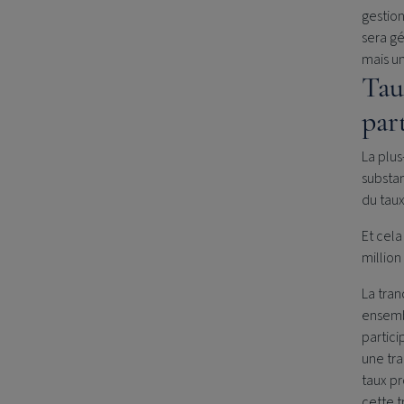
gestion
sera gé
mais un
Taux
par
La plus
substan
du taux
Et cel
million
La tra
ensembl
partici
une tra
taux pr
cette t