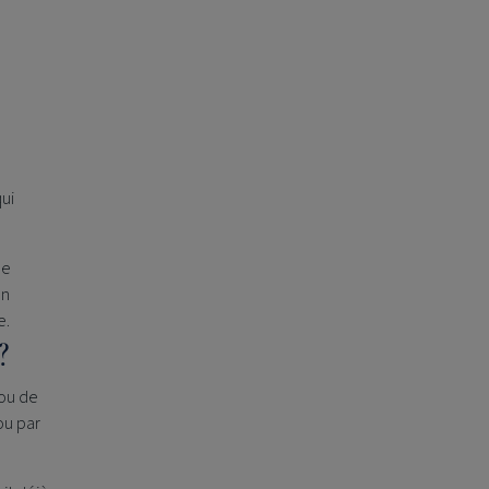
qui
ne
on
e.
?
 ou de
ou par