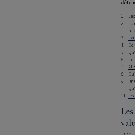
détene
Les
Le 
sub
Tau
Com
Qu’
Com
Att
Qu’
Une
Qu’
En
Les 
val
La nouv