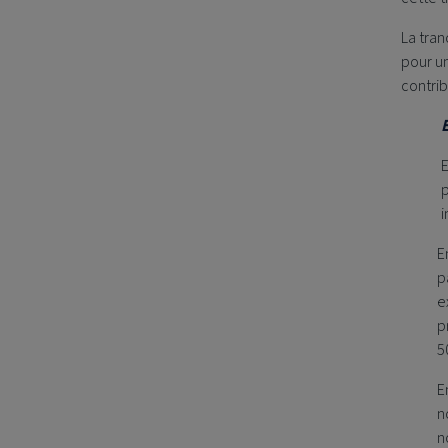
La tran
pour un
contrib
E
p
i
E
p
e
p
5
E
n
n