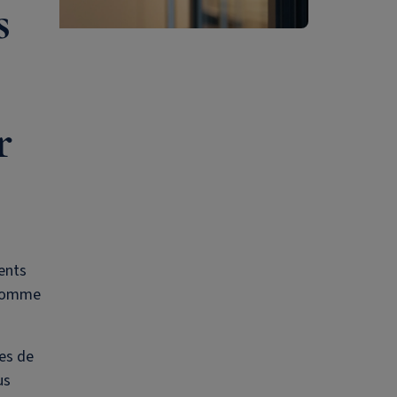
s
r
ents
 comme
ces de
us