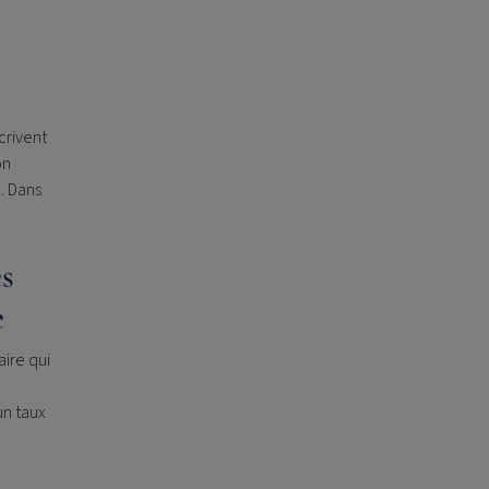
crivent
on
e. Dans
es
e
ire qui
un taux