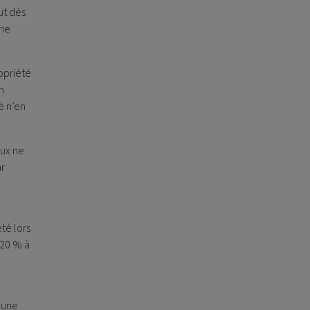
ut dès
une
opriété
n
é n’en
ux ne
ar
été lors
 20 % à
’une