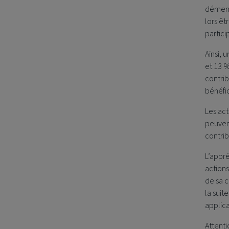
démemb
lors êt
partici
Ainsi, 
et 13 %
contrib
bénéfic
Les ac
peuvent
contri
L’appré
actions
de sa c
la suit
applic
Attenti