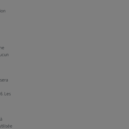
ion
une
Aucun
 sera
6. Les
 à
tilisée