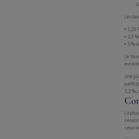
d
Les tau
1,25 
2,5 %
5 % s
Le taux
excède 
Une plu
partici
3,3 %, 
Com
La plus
cession
celui d