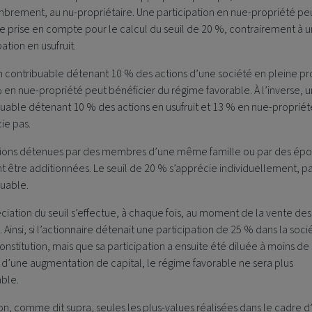
rement, au nu-propriétaire. Une participation en nue-propriété pe
re prise en compte pour le calcul du seuil de 20 %, contrairement à 
pation en usufruit.
un contribuable détenant 10 % des actions d’une société en pleine pr
 en nue-propriété peut bénéficier du régime favorable. À l’inverse, u
uable détenant 10 % des actions en usufruit et 13 % en nue-propriét
ie pas.
tions détenues par des membres d’une même famille ou par des épo
 être additionnées. Le seuil de 20 % s’apprécie individuellement, p
buable.
ciation du seuil s’effectue, à chaque fois, au moment de la vente des
. Ainsi, si l’actionnaire détenait une participation de 25 % dans la soci
onstitution, mais que sa participation a ensuite été diluée à moins de
e d’une augmentation de capital, le régime favorable ne sera plus
able.
on, comme dit supra, seules les plus-values réalisées dans le cadre d