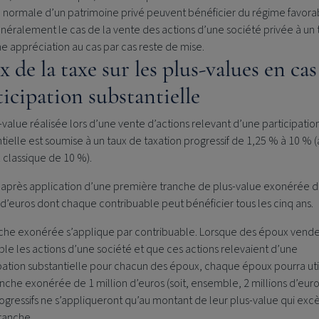
 normale d’un patrimoine privé peuvent bénéficier du régime favorab
néralement le cas de la vente des actions d’une société privée à un t
e appréciation au cas par cas reste de mise.
 de la taxe sur les plus-values en cas
ticipation substantielle
-value réalisée lors d’une vente d’actions relevant d’une participatio
tielle est soumise à un taux de taxation progressif de 1,25 % à 10 % (
 classique de 10 %).
a après application d’une première tranche de plus-value exonérée d
 d’euros dont
chaque contribuable
peut bénéficier
tous les cinq ans
.
nche exonérée s’applique par contribuable. Lorsque des époux vend
e les actions d’une société et que ces actions relevaient d’une
pation substantielle pour chacun des époux, chaque époux pourra uti
nche exonérée de 1 million d’euros (soit, ensemble, 2 millions d’euro
ogressifs ne s’appliqueront qu’au montant de leur plus-value qui ex
ranche.