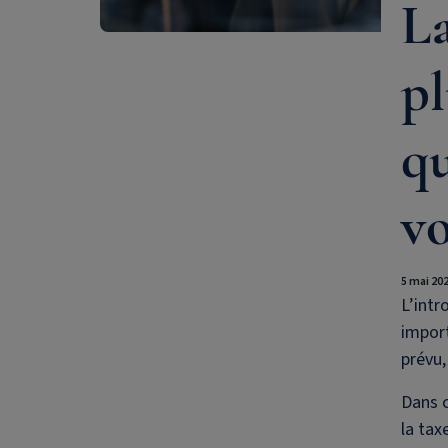
La
pl
qu
vo
5 mai 20
L’intr
impor
prévu,
Dans c
la tax