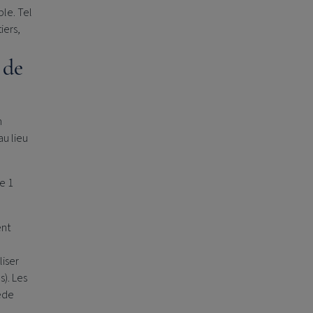
le. Tel
iers,
 de
n
au lieu
e 1
ent
liser
s). Les
cède