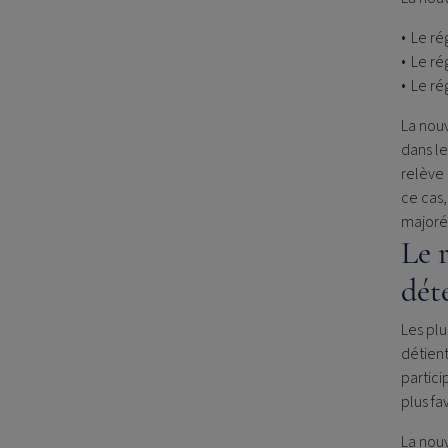
Le ré
Le ré
Le ré
La nouv
dans le
relève 
ce cas
majoré
Le 
dét
Les plu
détient
partici
plus fa
La nouv