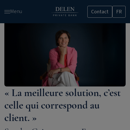
Passer
Menu
Contact
FR
et
accéder
au
contenu
« La meilleure solution, c’est
celle qui correspond au
client. »