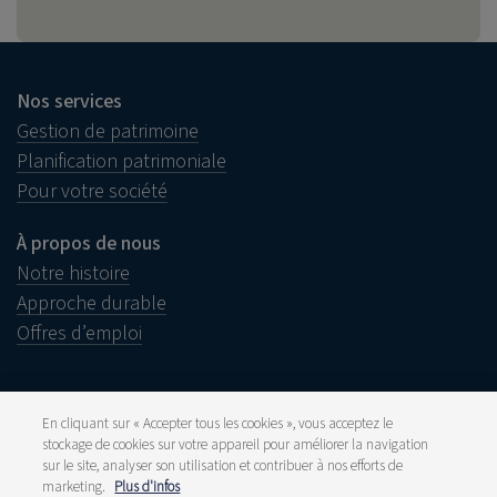
Nos services
Gestion de patrimoine
Planification patrimoniale
Pour votre société
À propos de nous
Notre histoire
Approche durable
Offres d’emploi
En cliquant sur « Accepter tous les cookies », vous acceptez le
stockage de cookies sur votre appareil pour améliorer la navigation
Informations juridiques
sur le site, analyser son utilisation et contribuer à nos efforts de
Disclaimer
Plainte
marketing.
Plus d'infos