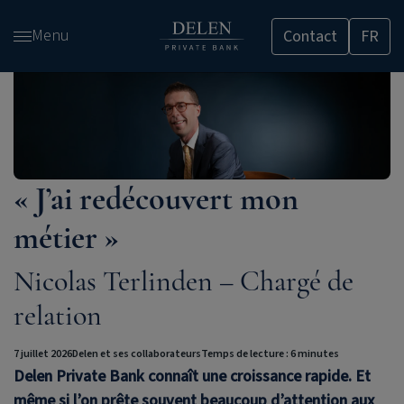
Passer
Menu
Contact
FR
et
accéder
au
contenu
« J’ai redécouvert mon
métier »
Nicolas Terlinden – Chargé de
relation
7 juillet 2026
Delen et ses collaborateurs
Temps de lecture : 6 minutes
Delen Private Bank
connaît une croissance rapide. Et
même si l’on prête souvent beaucoup d’attention aux