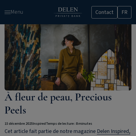
Passer
Menu
Contact
FR
et
accéder
au
contenu
À fleur de peau, Precious
Peels
15 décembre 2025
Inspired
Temps de lecture : 8 minutes
Cet article fait partie de notre magazine
Delen Inspired,