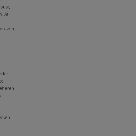
bouw,
. Je
uw leven
rder
te
 beheren
p
erken