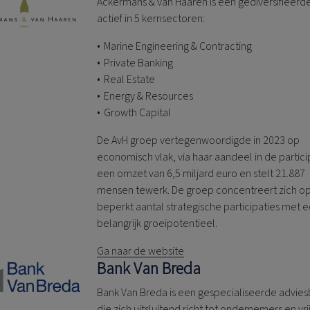
Ackermans & van Haaren is een gediversifieerd
actief in 5 kernsectoren:
Marine Engineering & Contracting
Private Banking
Real Estate
Energy & Resources
Growth Capital
De AvH groep vertegenwoordigde in 2023 op
economisch vlak, via haar aandeel in de partici
een omzet van 6,5 miljard euro en stelt 21.887
mensen tewerk. De groep concentreert zich o
beperkt aantal strategische participaties met 
belangrijk groeipotentieel.
Ga naar de website
Bank Van Breda
Bank Van Breda is een gespecialiseerde advie
die zich uitsluitend richt tot ondernemers en vri