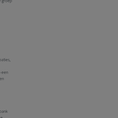
e groep
paties,
p een
een
sbank
je