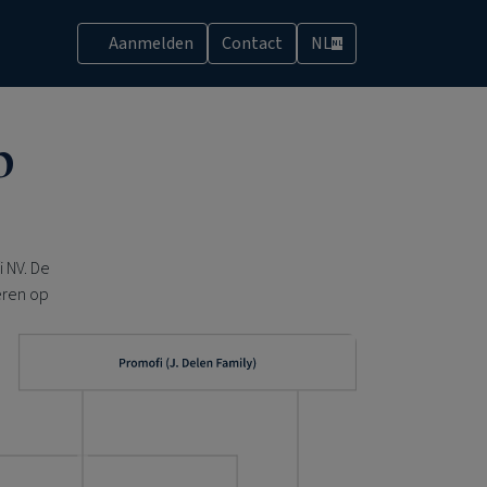
Aanmelden
Contact
NL
NL
p
 NV. De
eren op