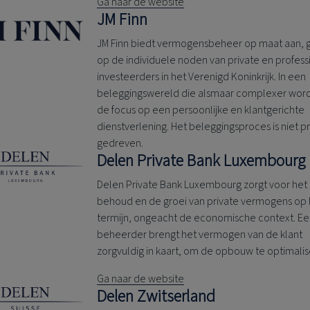
Ga naar de website
JM Finn
JM Finn biedt vermogensbeheer op maat aan, g
op de individuele noden van private en profes
investeerders in het Verenigd Koninkrijk. In een
beleggingswereld die alsmaar complexer wordt
de focus op een persoonlijke en klantgerichte
dienstverlening. Het beleggingsproces is niet p
gedreven.
Delen Private Bank
Luxembourg
Delen Private Bank
Luxembourg zorgt voor het
behoud en de groei van private vermogens op
termijn, ongeacht de economische context. E
beheerder brengt het vermogen van de klant
zorgvuldig in kaart, om de opbouw te optimalis
Ga naar de website
Delen Zwitserland