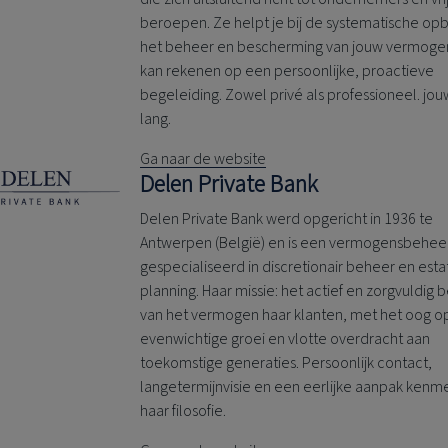
beroepen. Ze helpt je bij de systematische op
het beheer en bescherming van jouw vermogen
kan rekenen op een persoonlijke, proactieve
begeleiding. Zowel privé als professioneel. jo
lang.
Ga naar de website
Delen Private Bank
Delen Private Bank
werd opgericht in 1936 te
Antwerpen (België) en is een vermogensbehee
gespecialiseerd in discretionair beheer en esta
planning. Haar missie: het actief en zorgvuldig
van het vermogen haar klanten, met het oog o
evenwichtige groei en vlotte overdracht aan
toekomstige generaties. Persoonlijk contact,
langetermijnvisie en een eerlijke aanpak kenm
haar filosofie.