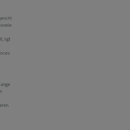
ericht
sionele
, ligt
roces-
 lange
en
eren.