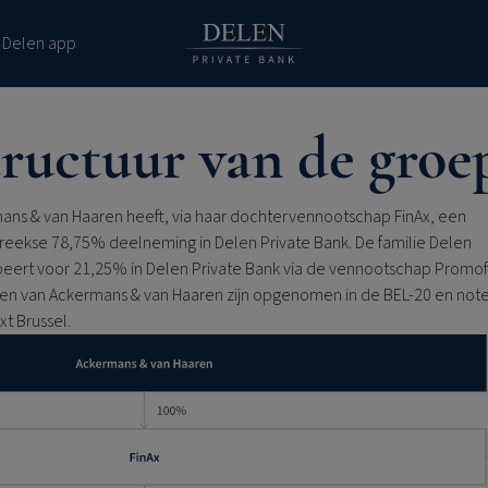
 Delen app
ructuur van de groe
ans & van Haaren heeft, via haar dochtervennootschap FinAx, een
treekse 78,75% deelneming in
Delen Private Bank
. De familie Delen
peert voor 21,25% in
Delen Private Bank
via de vennootschap Promofi
en van Ackermans & van Haaren zijn opgenomen in de BEL-20 en not
t Brussel.