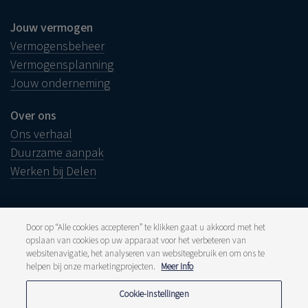
Jouw vermogen
Vermogensbeheer
Vermogensplanning
Jouw onderneming
Over ons
Ons verhaal
Duurzame aanpak
Werken bij Delen
Door op “Alle cookies accepteren” te klikken gaat u akkoord met het
opslaan van cookies op uw apparaat voor het verbeteren van
Juridische info
websitenavigatie, het analyseren van websitegebruik en om ons te
Disclaimer
Klacht
helpen bij onze marketingprojecten.
Meer Info
Klokkenluiders
Pers en media
Cookie-instellingen
Publicaties