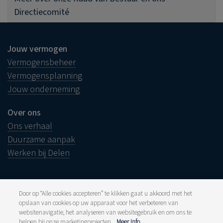
Directiecomité
Jouw vermogen
Vermogensbeheer
Vermogensplanning
Jouw onderneming
Over ons
Ons verhaal
Duurzame aanpak
Werken bij Delen
Door op “Alle cookies accepteren” te klikken gaat u akkoord met het
opslaan van cookies op uw apparaat voor het verbeteren van
Juridische info
websitenavigatie, het analyseren van websitegebruik en om ons te
Disclaimer
Klacht
helpen bij onze marketingprojecten.
Meer Info