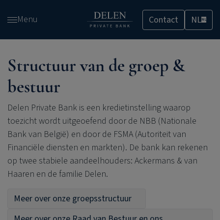
Overslaan
Menu
Contact
NL
en
NL
naar
de
inhoud
Structuur van de groep &
gaan
bestuur
Delen Private Bank
is een kredietinstelling waarop
toezicht wordt uitgeoefend door de NBB (Nationale
Bank van België) en door de FSMA (Autoriteit van
Financiële diensten en markten). De bank kan rekenen
op twee stabiele aandeelhouders: Ackermans & van
Haaren en de familie Delen.
Meer over onze groepsstructuur
Meer over onze Raad van Bestuur en ons