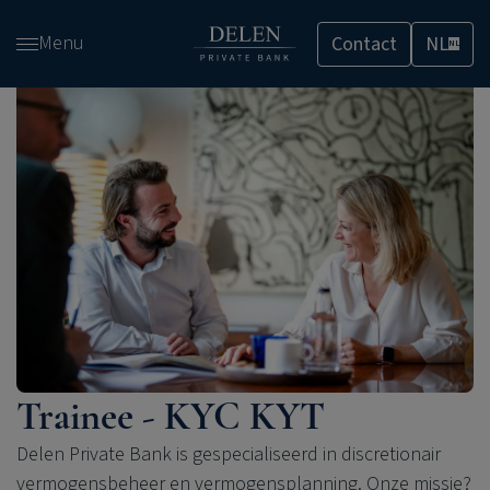
Overslaan
Menu
Contact
NL
en
NL
naar
de
inhoud
gaan
Trainee - KYC KYT
Delen Private Bank is gespecialiseerd in discretionair
vermogensbeheer en vermogensplanning. Onze missie?