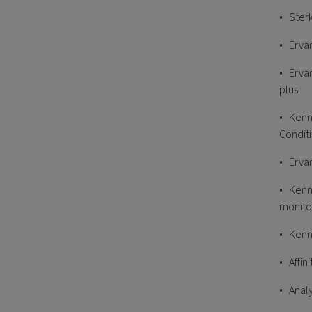
• Sterk
• Ervar
• Ervar
plus.
• Kenni
Conditi
• Erva
• Kenni
monitor
• Kenni
• Affi
• Anal