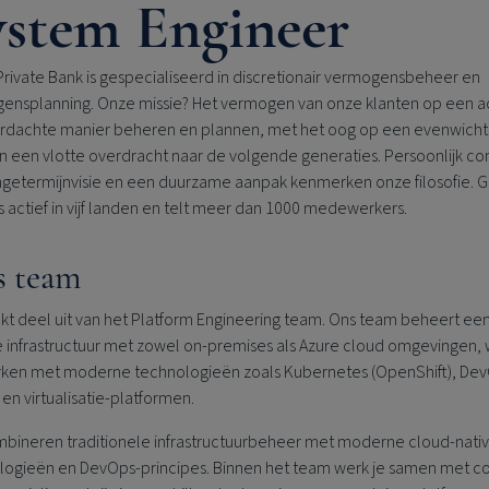
ystem Engineer
rivate Bank is gespecialiseerd in discretionair vermogensbeheer en
ensplanning. Onze missie? Het vermogen van onze klanten op een a
rdachte manier beheren en plannen, met het oog op een evenwicht
n een vlotte overdracht naar de volgende generaties. Persoonlijk co
ngetermijnvisie en een duurzame aanpak kenmerken onze filosofie. 
s actief in vijf landen en telt meer dan 1000 medewerkers.
 team
kt deel uit van het Platform Engineering team. Ons team beheert ee
e infrastructuur met zowel on-premises als Azure cloud omgevingen, 
ken met moderne technologieën zoals Kubernetes (OpenShift), De
 en virtualisatie-platformen.
bineren traditionele infrastructuurbeheer met moderne cloud-nati
logieën en DevOps-principes. Binnen het team werk je samen met co