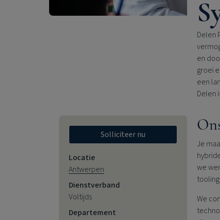
S
Delen P
vermog
en doo
groei e
een la
Delen i
Ons
Solliciteer nu
Je maa
hybrid
Locatie
we wer
Antwerpen
tooling
Dienstverband
Voltijds
We com
techno
Departement