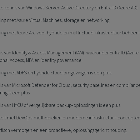
e kennis van Windows Server, Active Directory en Entra ID (Azure AD).
ing met Azure Virtual Machines, storage en networking.
ing met Azure Arc voor hybride en multi-cloud infrastructuur beheer 
s van Identity & Access Management (IAM), waaronder Entra ID (Azure 
onal Access, MFA en identity governance.
ring met ADFS en hybride cloud omgevingen is een plus.
s van Microsoft Defender for Cloud, security baselines en complianc
ing is een plus.
s van HYCU of vergelijkbare backup-oplossingen is een plus.
niteit met DevOps-methodieken en moderne infrastructuur-concepten
ytisch vermogen en een proactieve, oplossingsgericht houding.