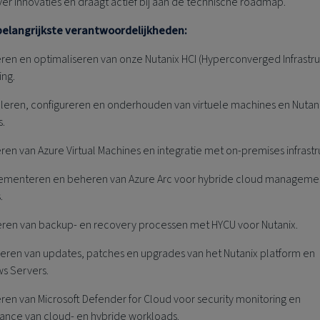
r innovaties en draagt actief bij aan de technische roadmap.
elangrijkste verantwoordelijkheden:
ren en optimaliseren van onze Nutanix HCI (Hyperconverged Infrastru
ng.
alleren, configureren en onderhouden van virtuele machines en Nutan
s.
en van Azure Virtual Machines en integratie met on-premises infrastr
ementeren en beheren van Azure Arc voor hybride cloud manageme
.
ren van backup- en recovery processen met HYCU voor Nutanix.
oeren van updates, patches en upgrades van het Nutanix platform en
s Servers.
en van Microsoft Defender for Cloud voor security monitoring en
ance van cloud- en hybride workloads.