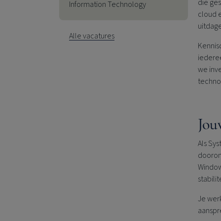
die ges
Information Technology
cloud e
uitdag
Alle vacatures
Kennisd
iederee
we inve
techno
Jou
Als Sy
dooront
Window
stabili
Je wer
aanspre