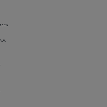
is een
AD),
e
.