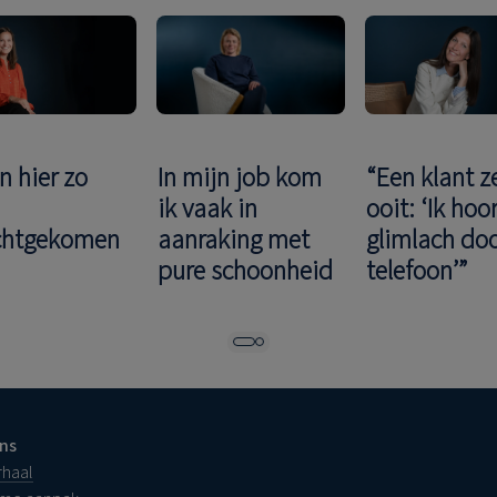
n hier zo
In mijn job kom
“Een klant z
d
ik vaak in
ooit: ‘Ik hoor
chtgekomen
aanraking met
glimlach do
pure schoonheid
telefoon’”
ns
rhaal