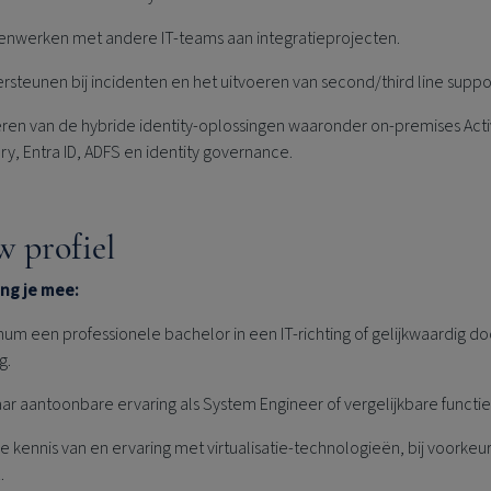
nwerken met andere IT-teams aan integratieprojecten.
steunen bij incidenten en het uitvoeren van second/third line suppo
ren van de hybride identity-oplossingen waaronder on-premises Act
ry, Entra ID, ADFS en identity governance.
w profiel
eng je mee:
um een professionele bachelor in een IT-richting of gelijkwaardig do
g.
aar aantoonbare ervaring als System Engineer of vergelijkbare functie
 kennis van en ervaring met virtualisatie-technologieën, bij voorkeu
.