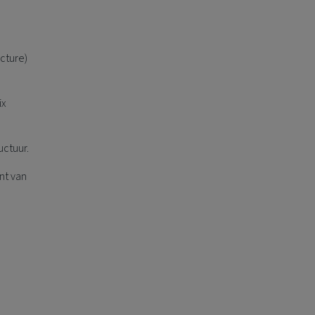
cture)
ix
uctuur.
nt van