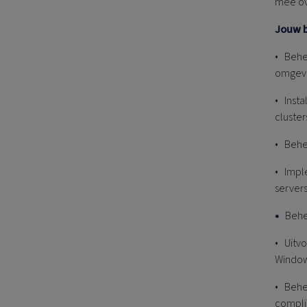
mee ove
Jouw b
• Behe
omgevi
• Inst
cluster
• Beher
• Impl
servers
•
Behe
• Uitv
Window
• Beher
compli