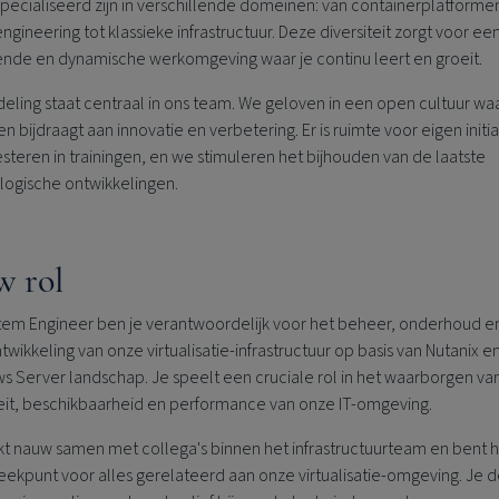
pecialiseerd zijn in verschillende domeinen: van containerplatforme
ngineering tot klassieke infrastructuur. Deze diversiteit zorgt voor ee
ende en dynamische werkomgeving waar je continu leert en groeit.
eling staat centraal in ons team. We geloven in een open cultuur wa
n bijdraagt aan innovatie en verbetering. Er is ruimte voor eigen initiat
steren in trainingen, en we stimuleren het bijhouden van de laatste
logische ontwikkelingen.
w rol
stem Engineer ben je verantwoordelijk voor het beheer, onderhoud e
wikkeling van onze virtualisatie-infrastructuur op basis van Nutanix e
s Server landschap. Je speelt een cruciale rol in het waarborgen va
teit, beschikbaarheid en performance van onze IT-omgeving.
kt nauw samen met collega's binnen het infrastructuurteam en bent 
ekpunt voor alles gerelateerd aan onze virtualisatie-omgeving. Je 