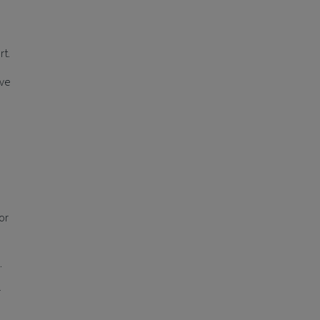
rt.
ive
or
.
r