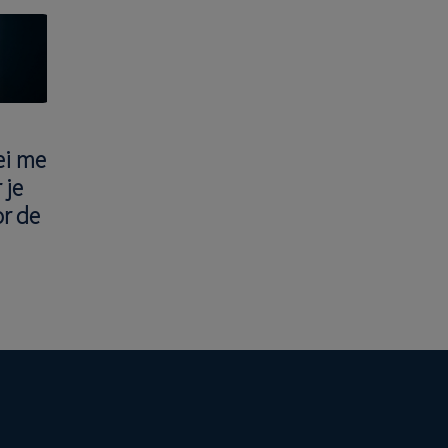
ei me
Elke dag gebeurt
Processen op
 je
er wel iets
maat van
or de
waardoor ik me
business
gelukkig voel op
ondersteunen
de bank
onze groei