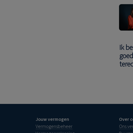
Ik be
goe
tere
Jouw vermogen
Over o
Vermogensbeheer
Ons ve