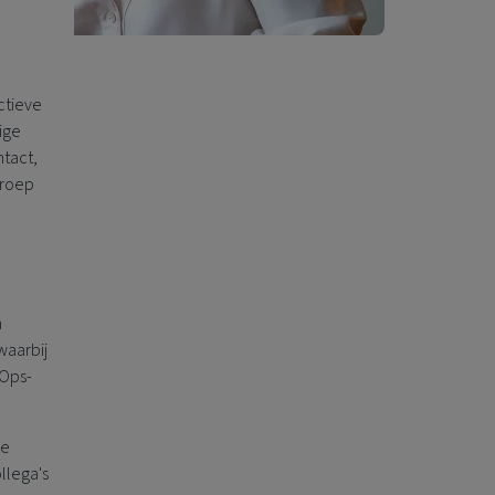
ctieve
ige
ntact,
Groep
n
waarbij
vOps-
ve
llega's