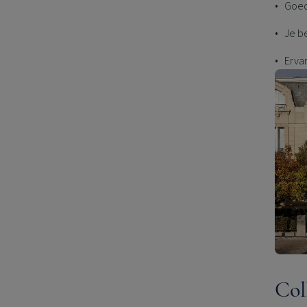
• Goed
• Je b
• Ervar
Col