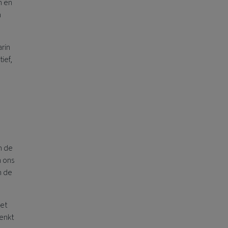
n en
n
arin
ief,
n de
n ons
n de
het
denkt