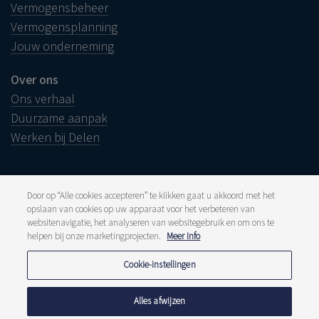
Vermogensbeheer
Vermogensplanning
Jouw onderneming
Over ons
Ons verhaal
Duurzame aanpak
Werken bij Delen
Door op “Alle cookies accepteren” te klikken gaat u akkoord met het
opslaan van cookies op uw apparaat voor het verbeteren van
Juridische info
websitenavigatie, het analyseren van websitegebruik en om ons te
Disclaimer
Klacht
helpen bij onze marketingprojecten.
Meer Info
Klokkenluiders
Pers en media
Cookie-instellingen
Publicaties
Tarieven
Privacyverklaring
Alles afwijzen
Cookiebeleid