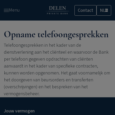
Overslaan
Menu
Contact
NL
en
NL
naar
de
inhoud
Opname telefoongesprekken
gaan
Telefoongesprekken in het kader van de
dienstverlening aan het cliënteel en waarvoor de Bank
per telefoon gegeven opdrachten van cliënten
aanvaardt in het kader van specifieke contracten,
kunnen worden opgenomen. Het gaat voornamelijk om
het doorgeven van beursorders en transferten
(overschrijvingen) en het bespreken van het
vermogensbeheer.
Jouw vermogen