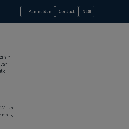
Aanmelden
Contact
NL
NL
ijn in
 van
utie
NV, Jan
elmatig