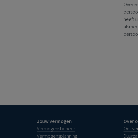
Overee
persoo
heeft 
alsmed
persoon
Jouw vermogen
Over o
Vermogensbeheer
Ons ve
Vermogensplanning
Duurz