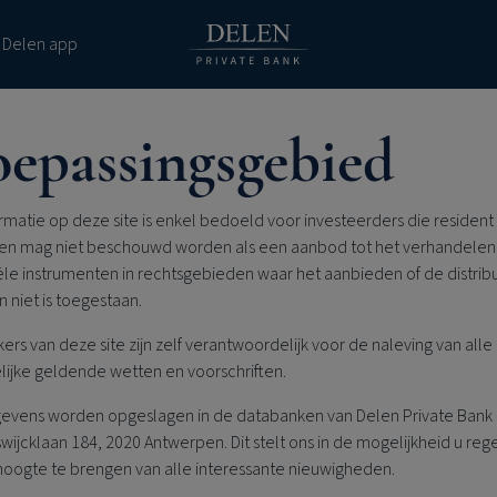
 Delen app
oepassingsgebied
rmatie op deze site is enkel bedoeld voor investeerders die resident z
 en mag niet beschouwd worden als een aanbod tot het verhandelen
ële instrumenten in rechtsgebieden waar het aanbieden of de distrib
 niet is toegestaan.
ers van deze site zijn zelf verantwoordelijk voor de naleving van alle
lijke geldende wetten en voorschriften.
evens worden opgeslagen in de databanken van
Delen Private Bank
swijcklaan 184, 2020 Antwerpen. Dit stelt ons in de mogelijkheid u reg
hoogte te brengen van alle interessante nieuwigheden.