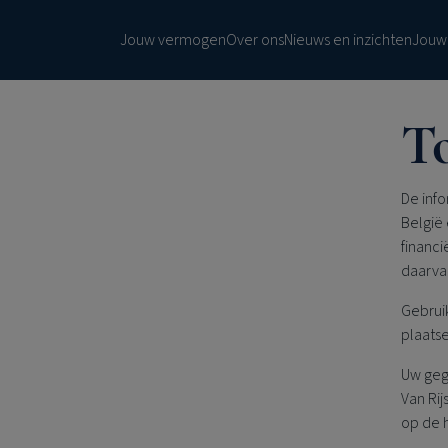
Overslaan
en
Jouw vermogen
Over ons
Nieuws en inzichten
Jouw
naar
de
inhoud
T
gaan
De info
België
financi
daarvan
Gebruik
plaatse
Uw geg
Van Rij
op de 