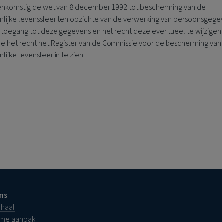
nkomstig de wet van 8 december 1992 tot bescherming van de
nlijke levenssfeer ten opzichte van de verwerking van persoonsgege
u toegang tot deze gegevens en het recht deze eventueel te wijzigen
e het recht het Register van de Commissie voor de bescherming van
lijke levensfeer in te zien.
ns
rhaal
ame aanpak