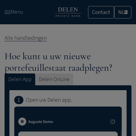
Overslaan
Menu
Contact
NL
en
NL
naar
de
inhoud
Alle handleidingen
gaan
Hoe kunt u uw nieuwe
portefeuillestaat raadplegen?
Delen App
Delen OnLine
1
Open uw Delen app.