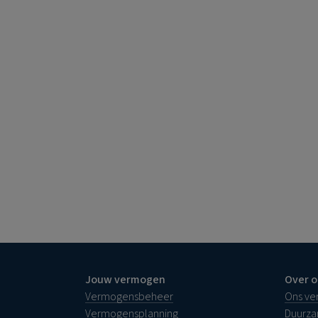
Jouw vermogen
Over o
Vermogensbeheer
Ons ve
Vermogensplanning
Duurz