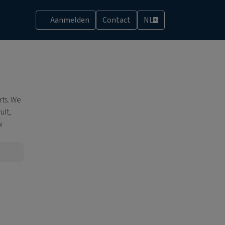
Aanmelden
Contact
NL
NL
rts. We
ult,
w