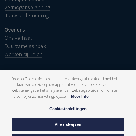
Vermogensplanning
Jouw onderneming
Over ons
Ons verhaal
Duurzame aanpak
Werken bij Delen
Door op “Alle cookies accepteren” te klikken gaat u akkoord met het
opslaan van cookies op uw apparaat voor het verbeteren van
Juridische info
websitenavigatie, het analyseren van websitegebruik en om ons te
Disclaimer
Klacht
helpen bij onze marketingprojecten.
Meer Info
Klokkenluiders
Pers en media
Cookie-instellingen
Publicaties
Tarieven
Privacyverklaring
Alles afwijzen
Cookiebeleid
Meldpunt fraude