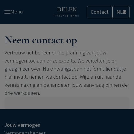
Overslaan
Menu
Contact
NL
en
NL
naar
de
inhoud
Neem contact op
gaan
Vertrouw het beheer en de planning van jouw
vermogen toe aan onze experts. We vertellen je er
graag meer over. Na ontvangst van het formulier dat je
hier invult, nemen we contact op. Wij zien uit naar de
kennismaking en behandelen jouw aanvraag binnen de
drie werkdagen.
Jouw vermogen
Vermogensbeheer