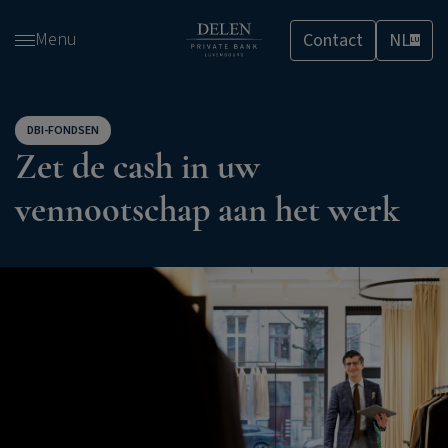
Overslaan
Menu
Contact
NL
en
LU
naar
de
inhoud
DBI-FONDSEN
gaan
Zet de cash in uw
vennootschap aan het werk