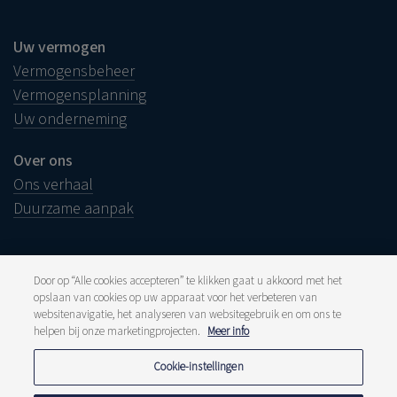
Uw vermogen
Vermogensbeheer
Vermogensplanning
Uw onderneming
Over ons
Ons verhaal
Duurzame aanpak
Door op “Alle cookies accepteren” te klikken gaat u akkoord met het
opslaan van cookies op uw apparaat voor het verbeteren van
Juridische info
websitenavigatie, het analyseren van websitegebruik en om ons te
Disclaimer
helpen bij onze marketingprojecten.
Meer info
Klacht
Klokkenluiders
Pers en media
Cookie-instellingen
Publicaties
Tarieven