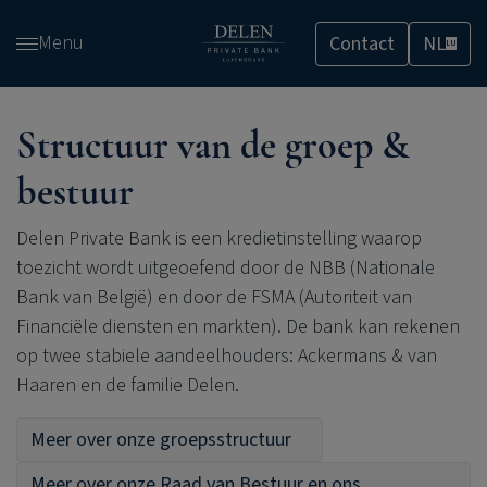
Overslaan
Menu
Contact
NL
en
LU
naar
de
inhoud
Structuur van de groep &
gaan
bestuur
Delen Private Bank
is een kredietinstelling waarop
toezicht wordt uitgeoefend door de NBB (Nationale
Bank van België) en door de FSMA (Autoriteit van
Financiële diensten en markten). De bank kan rekenen
op twee stabiele aandeelhouders: Ackermans & van
Haaren en de familie Delen.
Meer over onze groepsstructuur
Meer over onze Raad van Bestuur en ons