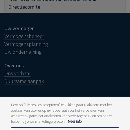
Directiecomité
Uw vermogen
Vermogensbeheer
Vermogensplanning
Uw onderneming
Over ons
Ons verhaal
Duurzame aanpak
Door op “Alle cookies accepteren” te klikken gaat u akkoord met het
opslaan van cookies op uw apparaat voor het verbeteren van
Juridische info
websitenavigatie, het analyseren van websitegebruik en om ons te
Disclaimer
Klacht
helpen bij onze marketingprojecten.
Meer info
Klokkenluiders