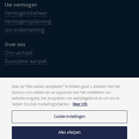
Uw vermogen
Vermogensbeheer
Vermogensplanning
Uw onderneming
Over ons
Ons verhaal
Duurzame aanpak
Door op “Alle cookies accepteren” te klikken gaat u akkoord met het
opslaan van cookies op uw apparaat voor het verbeteren van
Juridische info
websitenavigatie, het analyseren van websitegebruik en om ons te
Disclaimer
helpen bij onze marketingprojecten.
Meer info
Klacht
Klokkenluiders
Pers en media
Cookie-instellingen
Publicaties
Tarieven
Privacyverklaring
Alles afwijzen
Cookiebeleid