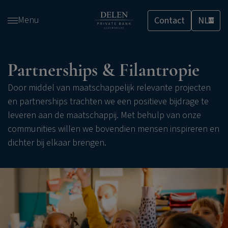
Overslaan
Menu
Contact
NL
en
LU
naar
de
inhoud
Partnerships & Filantropie
gaan
Door middel van
maatschappelijk relevante projecten
en partnerships trachten we een positieve bijdrage te
leveren aan de maatschappij
. Met
behulp van onze
communities
willen we
bovendien
mensen inspireren en
dichter bij elkaar brengen.