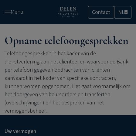
Overslaan
Menu
Contact
NL
en
LU
naar
de
inhoud
Opname telefoongesprekken
gaan
Telefoongesprekken in het kader van de
dienstverlening aan het cliënteel en waarvoor de Bank
per telefoon gegeven opdrachten van cliënten
aanvaardt in het kader van specifieke contracten,
kunnen worden opgenomen. Het gaat voornamelijk om
het doorgeven van beursorders en transferten
(overschrijvingen) en het bespreken van het
vermogensbeheer.
Uw vermogen