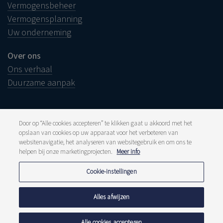
Vermogensbeheer
Vermogensplanning
Uw onderneming
Over ons
Ons verhaal
Duurzame aanpak
Door op “Alle cookies accepteren” te klikken gaat u akkoord met het
opslaan van cookies op uw apparaat voor het verbeteren van
Juridische info
websitenavigatie, het analyseren van websitegebruik en om ons te
Disclaimer
Klacht
helpen bij onze marketingprojecten.
Meer info
Klokkenluiders
Pers en media
Cookie-instellingen
Publicaties
Tarieven
Privacyverklaring
Alles afwijzen
Cookiebeleid
Meldpunt fraude
Alle cookies accepteren