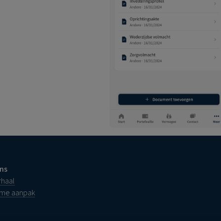
ns
rhaal
ame aanpak