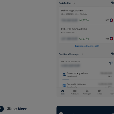
2
Klik op
Meer
.