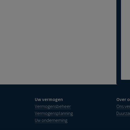
Uw vermogen
Over o
Vermogensbeheer
Ons ve
Vermogensplanning
Duurz
Uw onderneming