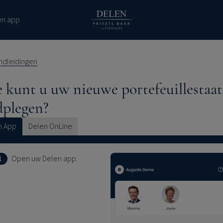
en app
andleidingen
 kunt u uw nieuwe portefeuillestaat
dplegen?
n App
Delen OnLine
1
Open uw Delen app.