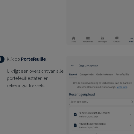
4
Klik op
Portefeuille
.
U krijgt een overzicht van alle
portefeuillestaten en
rekeninguittreksels.