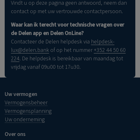
uw vertrouwde contactpersoon, idealiter via de
Vindt u op deze pagina geen antwoord, neem dan
Delen app.
contact op met uw vertrouwde contactpersoon.
Lees zeker ook
onze andere tips voor online
Waar kan ik terecht voor technische vragen over
veiligheid.
de Delen app en Delen OnLine?
Contacteer de Delen helpdesk via
helpdesk-
hier
lux@delen.bank
of op het nummer
+352 44 50 60
224
. De helpdesk is bereikbaar van maandag tot
Lees zeker ook
onze andere tips voor online
vrijdag vanaf 09u00 tot 17u30.
veiligheid.
Uw vermogen
Vermogensbeheer
Vermogensplanning
Uw onderneming
Over ons