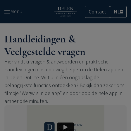
Overslaan
Menu
Contact
NL
en
LU
naar
de
inhoud
Handleidingen &
gaan
Veelgestelde vragen
Hier vindt u vragen & antwoorden en praktische
handleidingen die u op weg helpen in de Delen app en
in Delen OnLine. Wilt u in één oogopslag de
belangrijkste functies ontdekken? Bekijk dan zeker ons
filmpje “Wegwijs in de app” en doorloop de hele app in
amper drie minuten.