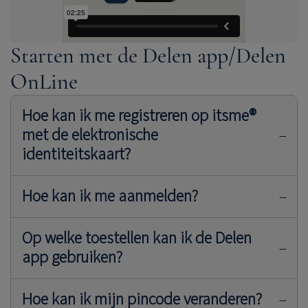
Starten met de Delen app/Delen
OnLine
Hoe kan ik me registreren op itsme®
met de elektronische
identiteitskaart?
Hoe kan ik me aanmelden?
volg hier onze
handleiding.
Op welke toestellen kan ik de Delen
1. Installeer de itsme®-app
app gebruiken?
Aanmelding voor de Delen app
Hoe kan ik mijn pincode veranderen?
2. Start uw registratie