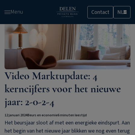
Overslaan
Menu
Contact
NL
en
LU
naar
de
inhoud
gaan
Video Marktupdate: 4
kerncijfers voor het nieuwe
jaar: 2-0-2-4
12 januari 2024
Beurs en economie
6 minuten leestijd
Het beursjaar sloot af met een energieke eindspurt. Aan
het begin van het nieuwe jaar blikken we nog even terug