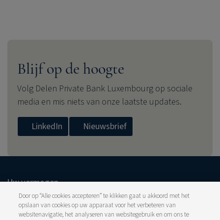
Blijf op de hoogte
Volg
Delen Private Bank
Luxembourg op sociale
media en mis niets van onze laatste updates.
LinkedIn
Nieuwsbrief
Uw vermogen
Vermogensbeheer
Door op “Alle cookies accepteren” te klikken gaat u akkoord met het
opslaan van cookies op uw apparaat voor het verbeteren van
Vermogensplanning
websitenavigatie, het analyseren van websitegebruik en om ons te