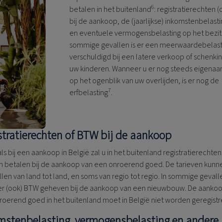
6
betalen in het buitenland
: registratierechten 
bij de aankoop, de (jaarlijkse) inkomstenbelast
en eventuele vermogensbelasting op het bezit,
sommige gevallen is er een meerwaardebelast
verschuldigd bij een latere verkoop of schenki
uw kinderen. Wanneer u er nog steeds eigenaa
op het ogenblik van uw overlijden, is er nog de
7
erfbelasting
.
stratierechten of BTW bij de aankoop
ls bij een aankoop in België zal u in het buitenland registratierechten
 betalen bij de aankoop van een onroerend goed. De tarieven kunn
llen van land tot land, en soms van regio tot regio. In sommige gevall
er (ook) BTW geheven bij de aankoop van een nieuwbouw. De aanko
roerend goed in het buitenland moet in België niet worden geregist
mstenbelasting, vermogensbelasting en andere