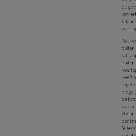
de goed
van he
erfaans
zeer i
Maar o
buitenl
schrapp
buitenl
neerleg
heeft o
regelma
mogeli
de foto
soms m
abonnem
bent me
feiten
ogenbl