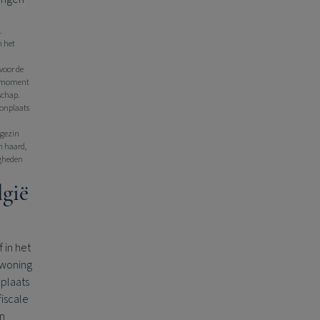
.
n het
voor de
et moment
schap.
oonplaats
 gezin
n haard,
igheden
lgië
 in het
urwoning
nplaats
fiscale
en