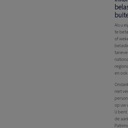
bela
buit
Als u e
te beta
of weke
belast
tarieve
nationa
region
en ook
Ondanks
niet v
person
op uw 
U bent
de aan
Patrimo