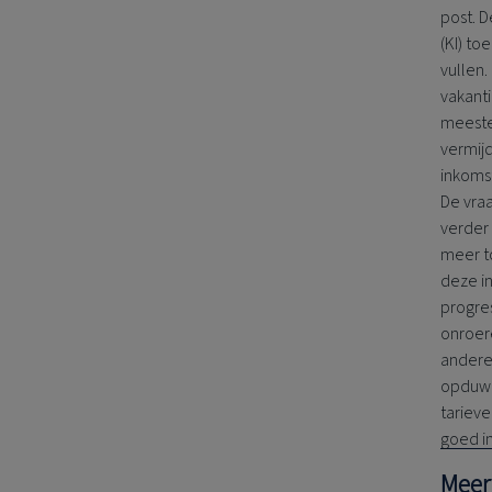
post. 
(KI) to
vullen.
vakant
meeste
vermij
inkoms
De vraa
verder
meer t
deze in
progre
onroer
andere 
opduwe
tarieve
goed in
Meer