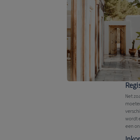
Regi
Net zoa
moeten
verschi
wordt 
een on
Inko