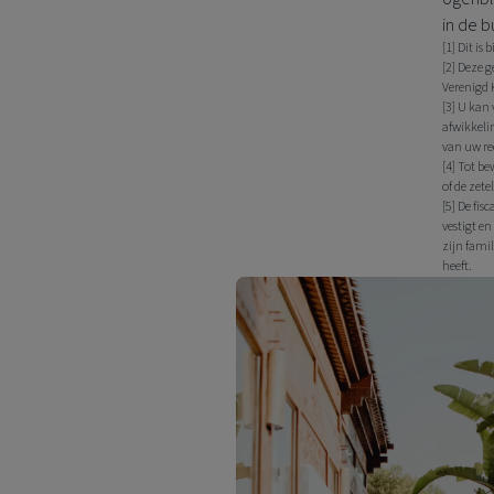
in de b
[1] Dit is
[2] Deze 
Verenigd 
[3] U kan
afwikkeli
van uw re
[4] Tot be
of de zete
[5] De fis
vestigt e
zijn fami
heeft.