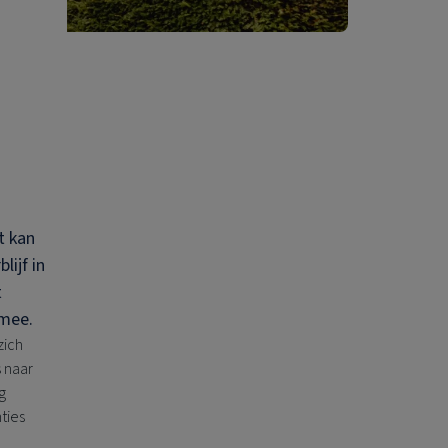
t kan
lijf in
t
 mee.
zich
s naar
g
ties