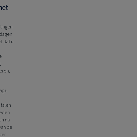
het
stingen
 dagen
l dat u
e
g
eren,
ag u
e
etalen
eden.
en na
van de
per