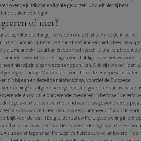
ren over de juridische en fiscale gevolgen. U houdt hierbij best
illende zaken voor ogen.
greren of niet?
vanzelfsprekend belangrijk te weten of u zich al dan niet definitief wil
n in het buitenland. Deze beslissing heeft immers niet alleen gevolg
al vlak, maar ook fiscaal kan dit een heel verschil uitmaken. U bent da
st immers inkomstenbelastingen verschuldigd in uw nieuwe woonsta
d heeft hierbij zijn eigen wetten en gebruiken. Ook bij uw overlijden 
1
lgen ingrijpend zijn. Van zodra er verschillende
Europese lidstaten
en zijn bij één en dezelfde nalatenschap, voorziet de Europese
2
htverordening
als algemene regel dat alle goederen van uw nalate
3
lle roerende én ook alle onroerende goederen) in beginsel
vererfd w
 de regels van het recht van het land waar u uw gewone verblijfplaat
ogenblik van uw overlijden. Als u dus een buitenverblijf koopt in Portu
verblijft voor de rest in België, dan zal uw Portugese woning in princi
uw erfgenamen verdeeld worden volgens de regels van het Belgisch
t. Als u daarentegen naar Portugal verhuist en uw vakantieverblijf de 
dverblijfplaats wordt, dan zal uw volledige nalatenschap (met inbeg