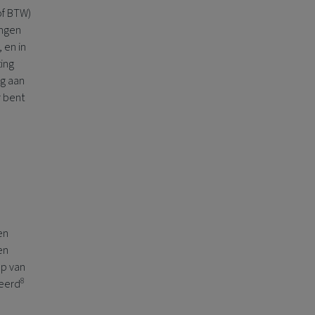
(of BTW)
ingen
 en in
ing
ng aan
r bent
en
en
op van
8
reerd