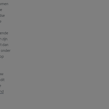
nkomen
te
ndse
e
rende
zijn.
dt dan
t onder
 op
uw
dit
e
nd