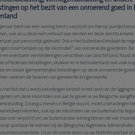
stingen op het bezit van een onroerend goed in 
enland
igenaar bent van een woning bent u verplicht om hierop jaarlijks bela
len, ook als u deze niet verhuurt aan derden en deze slechts enkele
n per jaar persoonlijk gebruikt. Ook in het buitenland bestaat de rege
9
ingen moet betalen op de inkomsten
van onroerende goederen. De
n en eventuele verminderingen verschillen van land tot land. Naast d
le of federale belastingen, drukken er in het buitenland ook vaak no
ale en lokale (gemeentelijke) belastingen op deze onroerende goed
 hier variëren de tarieven van gemeente tot gemeente.
 het feit dat u reeds belastingen betaalt in het land van de ligging m
ergeten om deze inkomsten ook aan te geven in uw Belgische aangift
enbelasting. Zolang u immers in België woont, moet u belastingen b
wereldwijd inkomen, ook op de inkomsten van uw buitenlandse tego
 dan ook verplicht om uw buitenlandse woning binnen de vier maand
koop spontaan te melden bij de (Belgische) Algemene Administratie 
niumdocumentatie. U kan dit online doen via uw MyMinfin-portaal of 