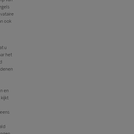
egels
vataire
an ook
at u
ar het
jd
redenen
en en
kijkt
 eens
ald
engen