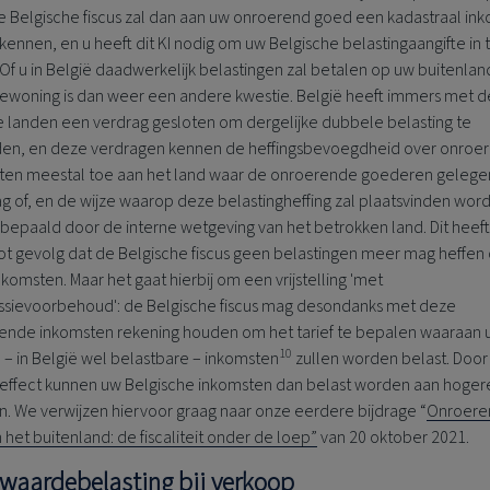
De Belgische fiscus zal dan aan uw onroerend goed een kadastraal i
ekennen, en u heeft dit KI nodig om uw Belgische belastingaangifte in 
 Of u in België daadwerkelijk belastingen zal betalen op uw buitenla
iewoning is dan weer een andere kwestie. België heeft immers met d
 landen een verdrag gesloten om dergelijke dubbele belasting te
den, en deze verdragen kennen de heffingsbevoegdheid over onroe
ten meestal toe aan het land waar de onroerende goederen gelegen 
g of, en de
wijze waarop
deze belastingheffing zal plaatsvinden wor
 bepaald door de interne wetgeving van het betrokken land. Dit heef
ot gevolg dat de Belgische fiscus geen belastingen meer mag heffen
komsten. Maar het gaat hierbij om een vrijstelling 'met
ssievoorbehoud': de Belgische fiscus mag desondanks met deze
ende inkomsten rekening houden om het tarief te bepalen waaraan 
10
– in België wel belastbare – inkomsten
zullen worden belast. Door 
ffect kunnen uw Belgische inkomsten dan belast worden aan hoger
n. We verwijzen hiervoor graag naar onze eerdere bijdrage “
Onroere
 het buitenland: de fiscaliteit onder de loep”
van 20 oktober 2021.
waardebelasting bij verkoop