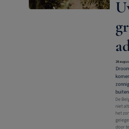
U
gr
a
28 augus
Droomt
komen?
zonnig
buiten
De Belg
niet al
het zon
gelege
door te