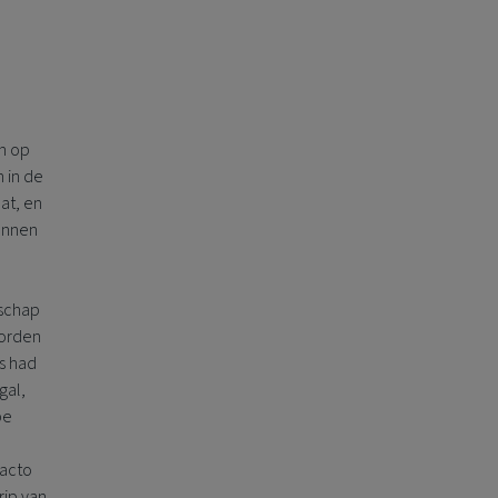
en op
n in de
at, en
kunnen
nschap
orden
s had
gal,
pe
facto
rip van