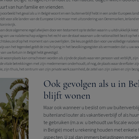
uurt van hun familie en vrienden.
 bijvoorbeeld het geval als u in België woont en een buitenverblijf hebt in een ander Europees land
geldt voor alle landen van de Europese Unie maar met uitzondering van Denemarken, Ierland e
Koninkrijk.
 van deze algemene regel afwijken door een testament op te stellen waarin u uitdrukkelijk kiest 
ng van uw nalatenschap volgens het recht van de staat waarvan u de nationaliteit bezit op h
chtskeuze of op het moment van uw overlijden. Die keuze geldt dan voor uw volledige nalaten
wijs van het tegendeel geldt de inschrijving in het bevolkingsregister als vermoeden dat u uw w
l van uw fortuin in België hebt gevestigd.
cale woonplaats kan omschreven worden als zijnde de plaats waar een persoon vast verblijft, zijn
n de vitale betrekkingen met zijn medemensen onderhoudt, of nog, de plaats waar de erflater zij
lie, zijn thuis, het centrum van zijn private werkzaamheid, de zetel van zijn zaken en zijn bez
Ook gevolgen als u in Be
blijft wonen
Maar ook wanneer u beslist om uw buitenverblijf
buitenland louter als vakantieverblijf of als hu
te gebruiken (m.a.w. u behoudt uw fiscale woo
in België) moet u rekening houden met enkele 
aspecten. U zal dan immers belastingen moet