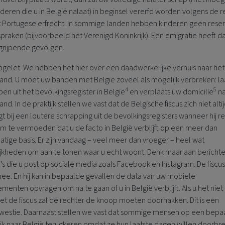
eren die u in België nalaat) in beginsel vererfd worden volgens de r
t Portugese erfrecht. In sommige landen hebben kinderen geen reser
praken (bijvoorbeeld het Verenigd Koninkrijk). Een emigratie heeft d
ngrijpende gevolgen.
pgelet. We hebben het hier over een daadwerkelijke verhuis naar het
and. U moet uw banden met België zoveel als mogelijk verbreken: la
4
5
en uit het bevolkingsregister in België
en verplaats uw domicilie
na
and. In de praktijk stellen we vast dat de Belgische fiscus zich niet alti
t bij een loutere schrapping uit de bevolkingsregisters wanneer hij 
m te vermoeden dat u de facto in België verblijft op een meer dan
tige basis. Er zijn vandaag
–
veel meer dan vroeger
–
heel wat
jkheden om aan te tonen waar u echt woont. Denk maar aan bericht
’s die u post op sociale media zoals Facebook en Instagram. De fiscus 
ee. En hij kan in bepaalde gevallen de data van uw mobiele
enten opvragen om na te gaan of u in België verblijft. Als u het niet
t de fiscus zal de rechter de knoop moeten doorhakken. Dit is een
kwestie. Daarnaast stellen we vast dat sommige mensen op een bepa
ik naar België terugkeren omdat ze hun laatste dagen willen doorbr