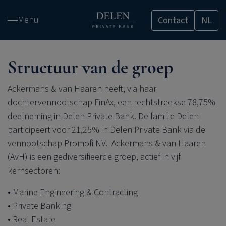
Overslaan
Menu
Contact
NL
en
naar
de
inhoud
Structuur van de groep
gaan
Ackermans & van Haaren heeft, via haar
dochtervennootschap FinAx, een rechtstreekse 78,75%
deelneming in
Delen Private Bank
. De familie Delen
participeert voor 21,25% in
Delen Private Bank
via de
vennootschap Promofi NV. Ackermans & van Haaren
(AvH) is een gediversifieerde groep, actief in vijf
kernsectoren:
Marine Engineering & Contracting
Private Banking
Real Estate