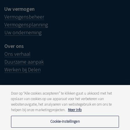
Uw vermogen
Vermogensbeheer
Vermogensplanning
Uw onderneming
Over ons
Ons verhaal
Duurzame aanpak
Werken bij Delen
Door op “Alle cookies accepteren” te klikken gaat u akkoord met het
opslaan van cookies op uw apparaat voor het verbeteren van
Juridische info
websitenavigatie, het analyseren van websitegebruik en om ons te
Disclaimer
helpen bij onze marketingprojecten.
Meer Info
Klacht
Klokkenluiders
Pers en media
Cookie-instellingen
Publicaties