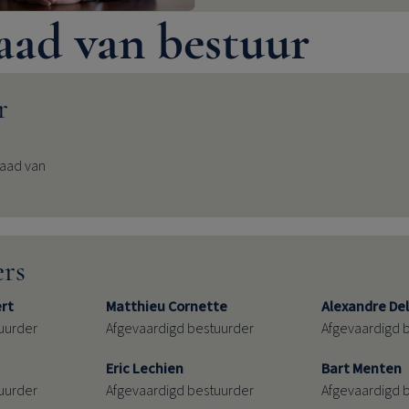
aad van bestuur
r
raad van
ers
ert
Matthieu Cornette
Alexandre De
uurder
Afgevaardigd bestuurder
Afgevaardigd 
Eric Lechien
Bart Menten
uurder
Afgevaardigd bestuurder
Afgevaardigd 