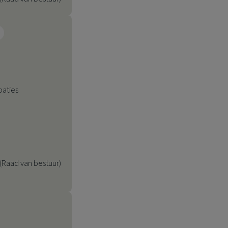
paties
(Raad van bestuur)