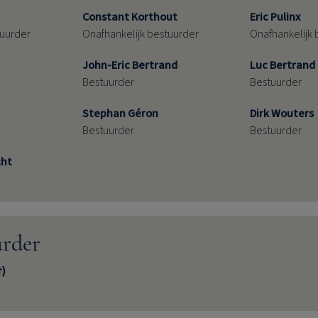
Constant Korthout
Eric Pulinx
tuurder
Onafhankelijk bestuurder
Onafhankelijk 
John-Eric Bertrand
Luc Bertrand
Bestuurder
Bestuurder
Stephan Géron
Dirk Wouters
Bestuurder
Bestuurder
cht
urder
†)