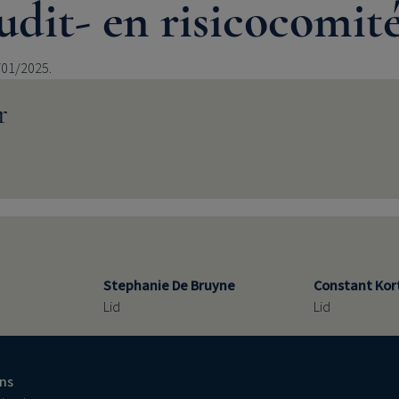
dit- en risicocomit
/01/2025.
r
Stephanie De Bruyne
Constant Kor
Lid
Lid
ns