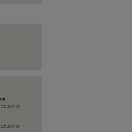
len
bestuurder
bestuurder