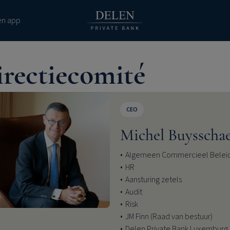
en app
irectiecomité
CEO
Michel Buysscha
Algemeen Commercieel Belei
HR
Aansturing zetels
Audit
Risk
JM Finn (Raad van bestuur)
Delen Private Bank Luxemburg 