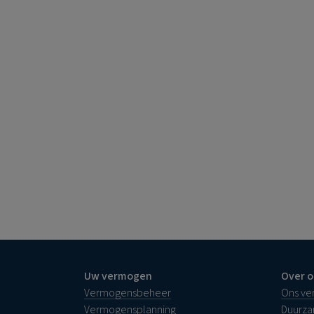
Uw vermogen
Over o
Vermogensbeheer
Ons ve
Vermogensplanning
Duurz