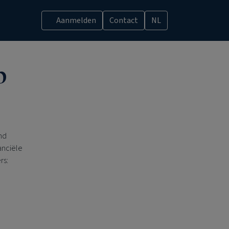
Aanmelden
Contact
NL
p
nd
anciële
rs: