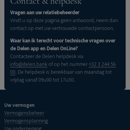
Contact & helpdesk
tips voor
veiligheid.
verander het van tijd tot tijd
online veiligheid
Meer informatie leest u in
ons blogartikel.
Bij twijfel: neem zelf rechtstreeks contact op met
hergebruik nooit oude wachtwoorden
Vragen aan uw relatiebeheerder
uw vertrouwde contactpersoon, idealiter via de
Vindt u op deze pagina geen antwoord, neem dan
Delen app.
contact op met uw vertrouwde contactpersoon.
Lees zeker ook
onze andere tips voor online
Waar kan ik terecht voor technische vragen over
veiligheid.
de Delen app en Delen OnLine?
Contacteer de Delen helpdesk via
hier
info@delen.bank
of op het nummer
+32 3 244 56
00
. De helpdesk is bereikbaar van maandag tot
Lees zeker ook
onze andere tips voor online
vrijdag vanaf 09u00 tot 17u30.
veiligheid.
Uw vermogen
Vermogensbeheer
Vermogensplanning
Uw onderneming