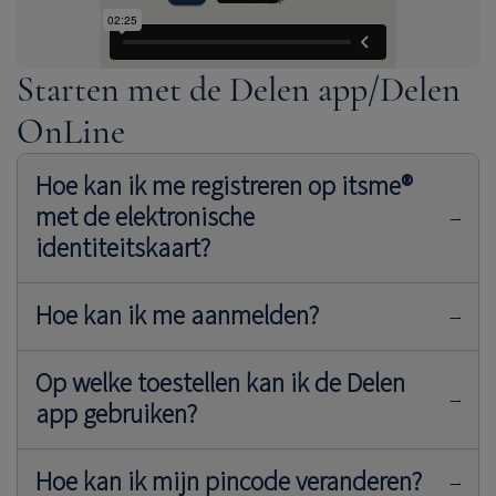
Starten met de Delen app/Delen
OnLine
Hoe kan ik me registreren op itsme®
met de elektronische
identiteitskaart?
Hoe kan ik me aanmelden?
volg hier onze
handleiding.
Op welke toestellen kan ik de Delen
app gebruiken?
1. Installeer de itsme®-app
Aanmelding voor de Delen app
Hoe kan ik mijn pincode veranderen?