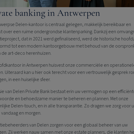
vate banking in Antwerpen
twerpse Delen-kantoor is centraal gelegen, makkelijk bereikbaar en
kt over een ruime ondergrondse klantenparking. Dankzij een omvangr
ieproject, dat in 2021 werd gefinaliseerd, werd de historische hoofd
rmd tot een modern kantoorgebouw met behoud van de oorspronk
n de art-deco herenhuizen.
ofdkantoor in Antwerpen huisvest onze commerciële en operationel
n. Uiteraard kan u hier ook terecht voor een vertrouwelijk gesprek r
n, in een huiselijke sfeer.
sie van
Delen Private Bank
bestaat erin uw vermogen op een efficiënt
woorde en behoedzame manier te beheren en plannen. Met onze
lijke Delen-touch, en in alle transparantie. Zo dragen we zorg voor 
e, vandaag en morgen.
atiebeheerders van Delen zorgen voor een globaal beheer van uw
en. Zij werken nauw samen met onze estate planners, die klanten h