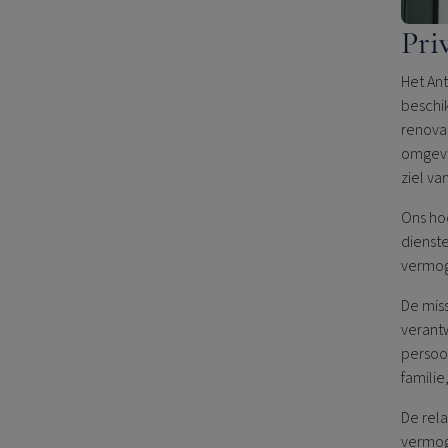
Pri
Het An
beschi
renovat
omgevo
ziel va
Ons ho
dienste
vermoge
De mis
verant
persoon
famili
De rel
vermog