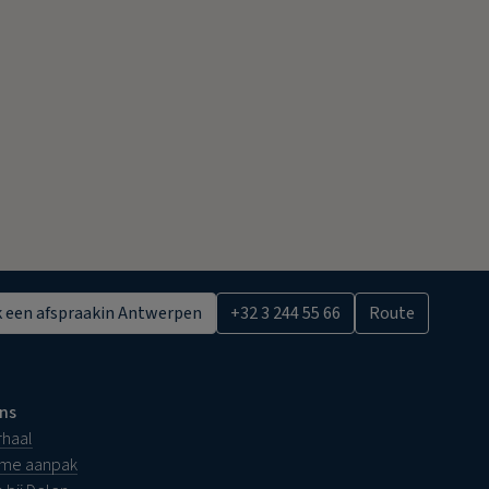
 een afspraak
in Antwerpen
+32 3 244 55 66
Route
ns
rhaal
ame aanpak