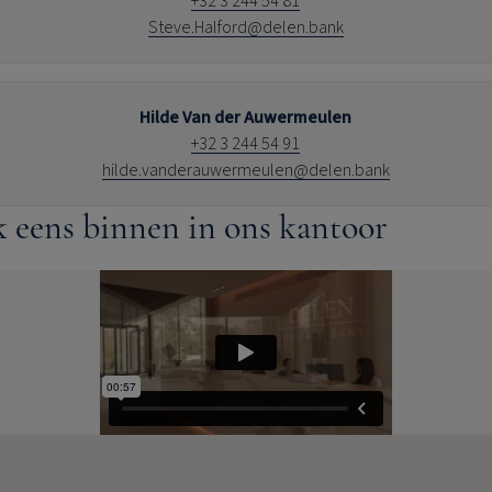
+32 3 244 54 81
Steve.Halford@delen.bank
Hilde Van der Auwermeulen
+32 3 244 54 91
hilde.vanderauwermeulen@delen.bank
k eens binnen in ons kantoor