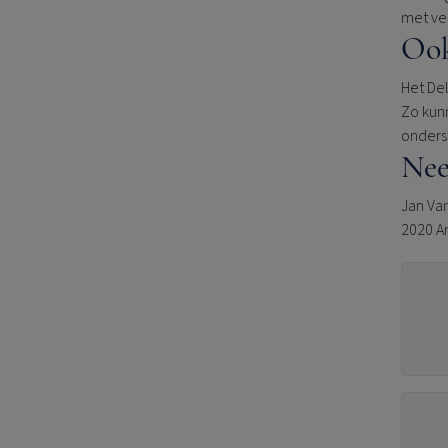
met ve
Ook
Het De
Zo kun
onders
Nee
Jan Van
2020 A