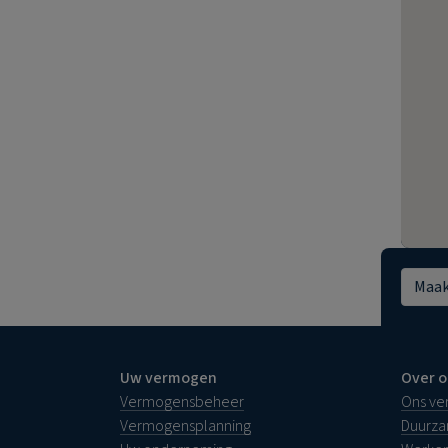
Maak
Uw vermogen
Over o
Vermogensbeheer
Ons ve
Vermogensplanning
Duurz