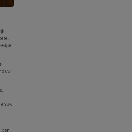
ijk
zetel
elijke
e
ond uw
e,
u en uw
elpen