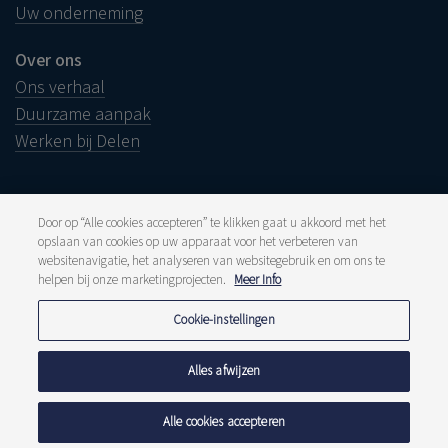
Uw onderneming
Over ons
Ons verhaal
Duurzame aanpak
Werken bij Delen
Door op “Alle cookies accepteren” te klikken gaat u akkoord met het
opslaan van cookies op uw apparaat voor het verbeteren van
Juridische info
websitenavigatie, het analyseren van websitegebruik en om ons te
Disclaimer
Klacht
helpen bij onze marketingprojecten.
Meer Info
Klokkenluiders
Pers en media
Cookie-instellingen
Publicaties
Tarieven
Privacyverklaring
Alles afwijzen
Cookiebeleid
Meldpunt fraude
Alle cookies accepteren
© 2026 Delen Private Bank