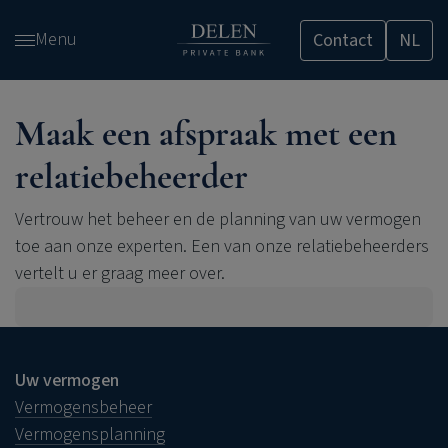
Overslaan
Menu
Contact
NL
en
naar
de
inhoud
Maak een afspraak met een
gaan
relatiebeheerder
Vertrouw het beheer en de planning van uw vermogen
toe aan onze experten. Een van onze relatiebeheerders
vertelt u er graag meer over.
Uw vermogen
Vermogensbeheer
Vermogensplanning