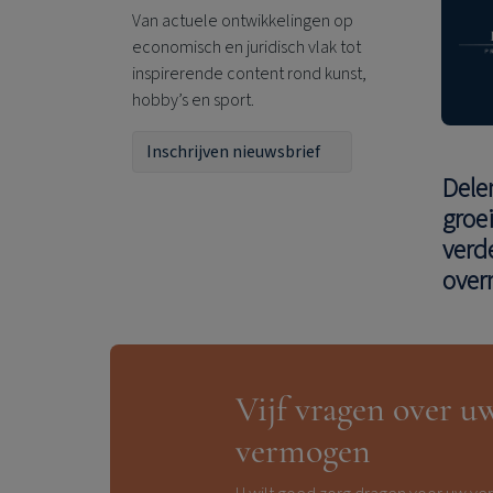
Van actuele ontwikkelingen op
economisch en juridisch vlak tot
inspirerende content rond kunst,
hobby’s en sport.
Inschrijven nieuwsbrief
Dele
groe
verd
over
Vijf vragen over u
vermogen