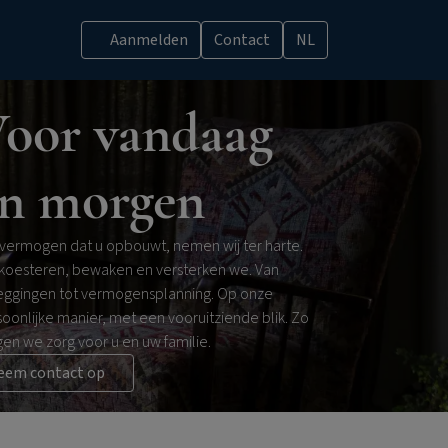
Aanmelden
Contact
NL
oor vandaag
n morgen
 vermogen dat u opbouwt, nemen wij ter harte.
 koesteren, bewaken en versterken we. Van
eggingen tot vermogensplanning. Op onze
oonlijke manier, met een vooruitziende blik. Zo
en we zorg voor u en uw familie.
eem contact op