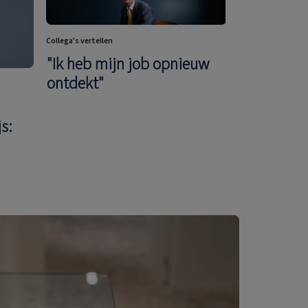
Collega's vertellen
"Ik heb mijn job opnieuw
ontdekt"
Bedrijfswi
s:
geopolitie