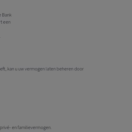
e Bank
rt een
.
g heeft, kan u uw vermogen laten beheren door
privé- en familievermogen.