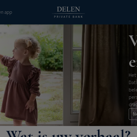
en app
V
e
Het
Dat
bel
pers
drag
N
Wat is uw verhaal?