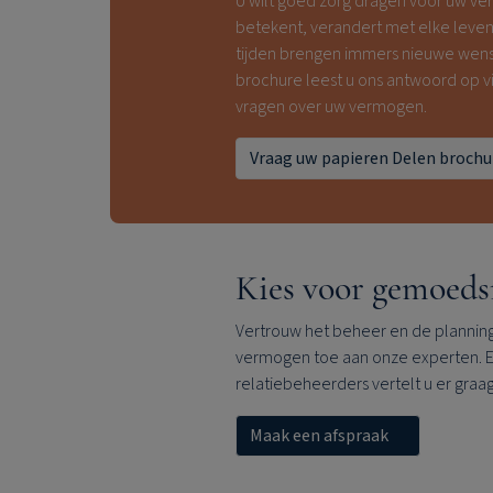
U wilt goed zorg dragen voor uw ve
betekent, verandert met elke leven
tijden brengen immers nieuwe wens
brochure leest u ons antwoord op vij
vragen over uw vermogen.
Vraag uw papieren Delen brochu
Kies voor gemoeds
Vertrouw het beheer en de plannin
vermogen toe aan onze experten. 
relatiebeheerders vertelt u er graa
Maak een afspraak