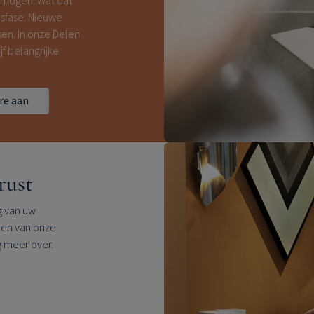
rmogen. Wat dat
sfase. Nieuwe
en. In onze Delen
f belangrijke
re aan
rust
g van uw
Een van onze
g meer over.