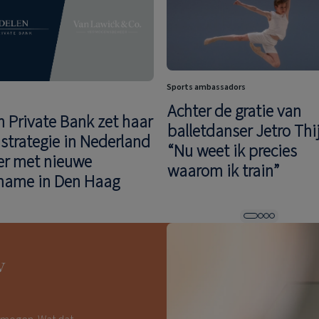
Sports ambassadors
Achter de gratie van
n Private Bank zet haar
balletdanser Jetro Thij
istrategie in Nederland
“Nu weet ik precies
er met nieuwe
waarom ik train”
name in Den Haag
w