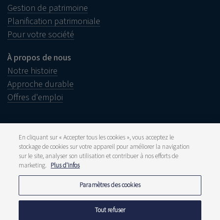
Gestion de patrimoine
Planification patrimoniale
Pour votre société
À propos de nous
Notre histoire
Approche durable
Offres d'emploi
En cliquant sur « Accepter tous les cookies », vous acceptez le
stockage de cookies sur votre appareil pour améliorer la navigation
Informations juridiques
sur le site, analyser son utilisation et contribuer à nos efforts de
Disclaimer
Réclamations
marketing.
Plus d'infos
Lanceurs d’alerte
Presse et média
Paramètres des cookies
Publications
Tarifs
Déclarations de confidentialité
Tout refuser
Politique de cookies