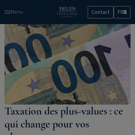
Passer
Menu
Contact
FR
et
LU
accéder
au
contenu
Taxation des plus-values : ce
qui change pour vos