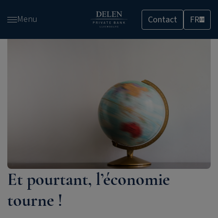
Passer
Menu
Contact
FR
et
LU
accéder
au
contenu
Et pourtant, l’économie
tourne !