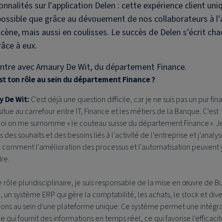
onnalités sur l'application Delen : cette expérience client uni
possible que grâce au dévouement de nos collaborateurs à l’
scène, mais aussi en coulisses. Le succès de Delen s’écrit ch
râce à eux.
ntre avec Amaury De Wit, du département Finance.
st ton rôle au sein du département Finance ?
 De Wit:
C'est déjà une question difficile, car je ne suis pas un pur fina
itue au carrefour entre IT, Finance et les métiers de la Banque. C’est
oi on me surnomme « le couteau suisse du département Finance ». J
s des souhaits et des besoins liés à l’activité de l’entreprise et j’analy
e comment l'amélioration des processus et l'automatisation peuvent 
re.
 rôle pluridisciplinaire, je suis responsable de la mise en œuvre de B
, un système ERP qui gère la comptabilité, les achats, le stock et div
ions au sein d'une plateforme unique. Ce système permet une intégra
 qui fournit des informations en temps réel, ce qui favorise l'efficacit