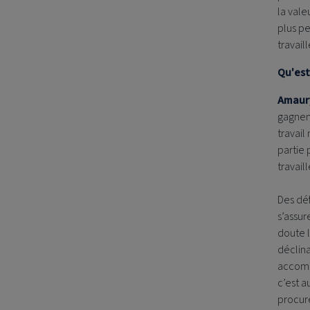
la vale
plus pe
travail
Qu'est-
Amaur
gagnent
travai
partie 
travail
Des déf
s’assur
doute l
déclina
accompl
c’est a
procure