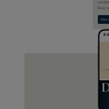
candida
Nous v
Voir 
8: