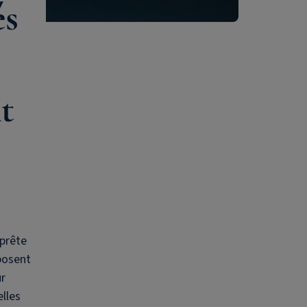
és
t
 prête
posent
ur
elles