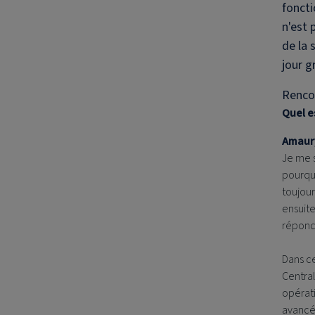
foncti
n'est 
de la 
jour g
Renco
Quel e
Amaury
Je me s
pourqu
toujour
ensuit
répond
Dans ce
Central
opérat
avancée