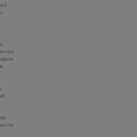
 est
es
us
rtie mon
majeure
de
n,
cun
r
ais
gues me