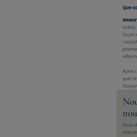
Que co
Amaur
autres.
Soyez e
« adopt
premier
réfléch
Autre c
que cel
toujour
Nou
nou
Envie d
Interne