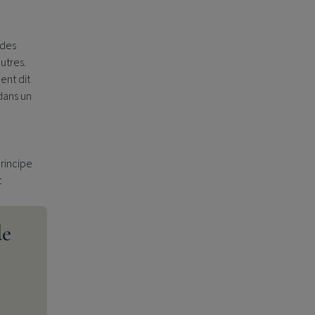
 des
utres.
ent dit
dans un
rincipe
t
de