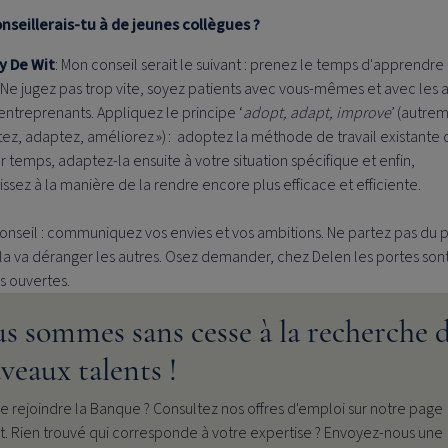
nseillerais-tu à de jeunes collègues ?
y De Wit
: Mon conseil serait le suivant : prenez le temps d'apprendre
 Ne jugez pas trop vite, soyez patients avec vous-mêmes et avec les a
ntreprenants. Appliquez le principe ‘
adopt, adapt, improve
’ (autrem
ez, adaptez, améliorez ») : adoptez la méthode de travail existante 
 temps, adaptez-la ensuite à votre situation spécifique et enfin,
issez à la manière de la rendre encore plus efficace et efficiente.
onseil : communiquez vos envies et vos ambitions. Ne partez pas du p
a va déranger les autres. Osez demander, chez Delen les portes son
s ouvertes.
s sommes sans cesse à la recherche 
veaux talents !
e rejoindre la Banque ? Consultez nos offres d'emploi sur notre page
t. Rien trouvé qui corresponde à votre expertise ? Envoyez-nous une