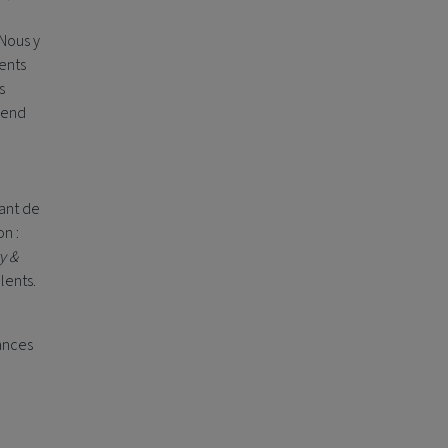
 Nous y
rents
s
rend
ant de
n :
y &
lents.
ances