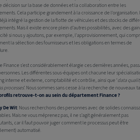
e décision sur la base de données et la collaboration entre les
ments. Cela participe grandement à la croissance de l'organisation.
éjà intégré la gestion de la flotte de véhicules et des stocks de diffé
ments. Mais il existe encore plein d’autres possibilités, avec des gain
acité si nous y ajoutons, par exemple, l'approvisionnement, qui comp
nt la sélection des fournisseurs et les obligations en termes de
ure.
e Finance s'est considérablement élargie ces dernières années, pass
personnes. Les différentes sous-équipes ont chacune leur spécialisatio
ng interne et externe, comptabilité et contrôle, ainsi que ‘
data qualit
ss processes
’. Nous sommes sans cesse à la recherche de nouveaux ta
profils retrouve-t-on au sein du département Finance ?
y De Wit
: Nous recherchons des personnes avec de solides connaiss
bles. Mais ne vous méprenez pas, il ne s’agit généralement pas
tants, car il faut pouvoir juger comment le processus peut être
ellement) automatisé.