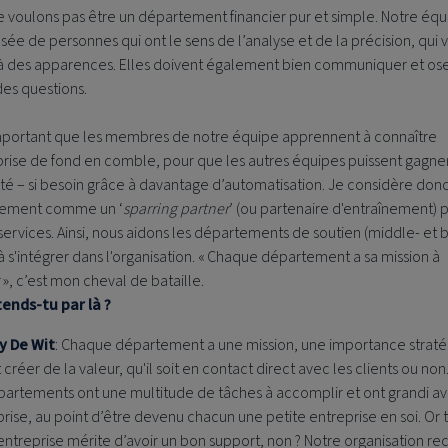
 voulons pas être un département financier pur et simple. Notre équ
e de personnes qui ont le sens de l’analyse et de la précision, qui 
à des apparences. Elles doivent également bien communiquer et os
des questions.
 important que les membres de notre équipe apprennent à connaître
prise de fond en comble, pour que les autres équipes puissent gagne
ité – si besoin grâce à davantage d’automatisation. Je considère don
ement comme un ‘
sparring partner
’ (ou partenaire d'entraînement) p
services. Ainsi, nous aidons les départements de soutien (middle- et 
 à s'intégrer dans l'organisation. « Chaque département a sa mission à
 », c’est mon cheval de bataille.
ends-tu par là ?
y De Wit
: Chaque département a une mission, une importance straté
 créer de la valeur, qu'il soit en contact direct avec les clients ou non
partements ont une multitude de tâches à accomplir et ont grandi a
prise, au point d’être devenu chacun une petite entreprise en soi. Or 
entreprise mérite d’avoir un bon support, non ? Notre organisation re