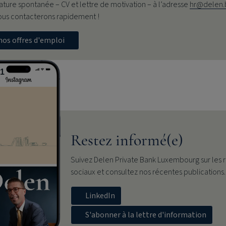
ture spontanée – CV et lettre de motivation – à l’adresse
hr@delen.
ous contacterons rapidement !
nos offres d'emploi
41
Restez informé(e)
Suivez
Delen Private Bank
Luxembourg sur les 
sociaux et consultez nos récentes publications.
LinkedIn
S'abonner à la lettre d'information