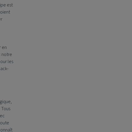
ipe est
voient
er
r en
c notre
our les
back-
gique,
. Tous
vec
toute
connaît