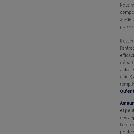
Nous ne
composé
au-del
poser 
Il est
l'entre
efficac
départ
autres 
office)
remplir
Qu'ent
Amaur
et peut
ces dé
l’entre
petite 