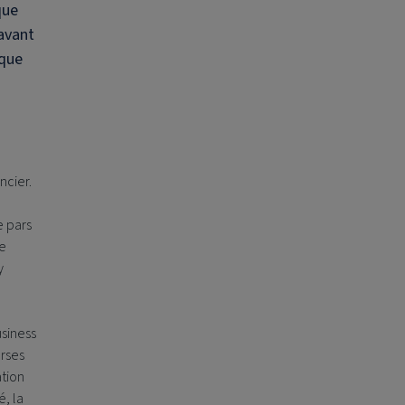
que
avant
aque
ncier.
e pars
se
y
usiness
erses
tion
é, la