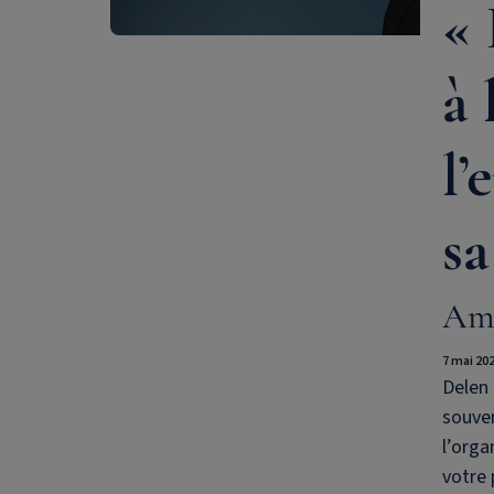
« 
à 
l’
sa
Ama
7 mai 20
Delen 
souven
l’orga
votre 