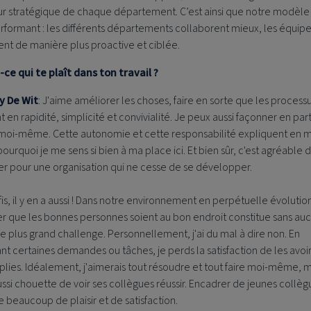
ur stratégique de chaque département. C’est ainsi que notre modèle
rformant : les différents départements collaborent mieux, les équip
lent de manière plus proactive et ciblée.
ce qui te plaît dans ton travail ?
y De Wit
: J'aime améliorer les choses, faire en sorte que les process
 en rapidité, simplicité et convivialité. Je peux aussi façonner en pa
l moi-même. Cette autonomie et cette responsabilité expliquent en 
pourquoi je me sens si bien à ma place ici. Et bien sûr, c'est agréable 
ler pour une organisation qui ne cesse de se développer.
is, il y en a aussi ! Dans notre environnement en perpétuelle évolutio
er que les bonnes personnes soient au bon endroit constitue sans au
e plus grand challenge. Personnellement, j'ai du mal à dire non. En
nt certaines demandes ou tâches, je perds la satisfaction de les avoi
ies. Idéalement, j'aimerais tout résoudre et tout faire moi-même, m
ussi chouette de voir ses collègues réussir. Encadrer de jeunes collè
 beaucoup de plaisir et de satisfaction.