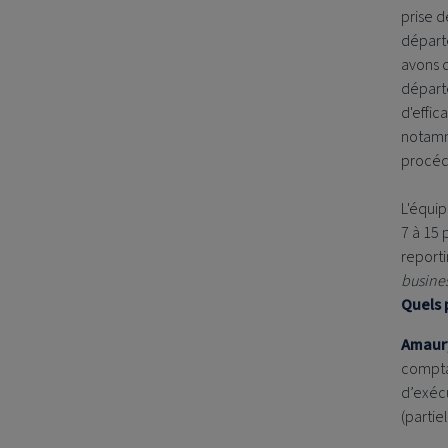
prise d
départe
avons d
départe
d'effic
notamme
procéd
L'équip
7 à 15 
reporti
busine
Quels 
Amaur
compta
d’exécu
(parti