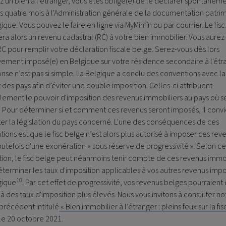
 un bien à l’étranger, vous êtes obligé(e) de le déclarer spontaném
s quatre mois à l'Administration générale de la documentation patri
ique. Vous pouvez le faire en ligne via MyMinfin ou par courrier. Le fis
era alors un revenu cadastral (RC) à votre bien immobilier. Vous aurez
C pour remplir votre déclaration fiscale belge. Serez-vous dès lors
vement imposé(e) en Belgique sur votre résidence secondaire à l'étr
nse n’est pas si simple. La Belgique a conclu des conventions avec la
 des pays afin d’éviter une double imposition. Celles-ci attribuent
ement le pouvoir d'imposition des revenus immobiliers au pays où se
. Pour déterminer si et comment ces revenus seront imposés, il conv
er la législation du pays concerné. L'une des conséquences de ces
ions est que le fisc belge n’est alors plus autorisé à imposer ces reven
toutefois d'une exonération « sous réserve de progressivité ». Selon ce
tion, le fisc belge peut néanmoins tenir compte de ces revenus immo
terminer les taux d'imposition applicables à vos autres revenus imp
10
gique
. Par cet effet de progressivité, vos revenus belges pourraient 
à des taux d'imposition plus élevés. Nous vous invitons à consulter no
 précédent intitulé
« Bien immobilier à l’étranger : pleins feux sur la fisc
le 20 octobre 2021.