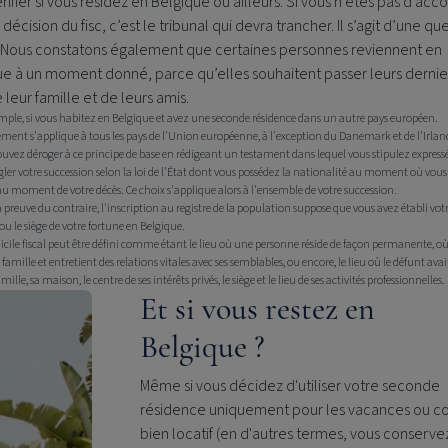
rifier si vous résidez en Belgique ou ailleurs. Si vous n’êtes pas d’acc
 décision du fisc, c’est le tribunal qui devra trancher. Il s’agit d’une qu
t. Nous constatons également que certaines personnes reviennent en
e à un moment donné, parce qu’elles souhaitent passer leurs dernier
 leur famille et de leurs amis.
emple, si vous habitez en Belgique et avez une seconde résidence dans un autre pays européen.
ement s'applique à tous les pays de l'Union européenne, à l'exception du Danemark et de l'Irlan
ouvez déroger à ce principe de base en rédigeant un testament dans lequel vous stipulez expre
gler votre succession selon la loi de l'État dont vous possédez la nationalité au moment où vous 
au moment de votre décès. Ce choix s'applique alors à l'ensemble de votre succession.
 preuve du contraire, l'inscription au registre de la population suppose que vous avez établi vot
ou le siège de votre fortune en Belgique.
cile fiscal peut être défini comme étant le lieu où une personne réside de façon permanente, où
a famille et entretient des relations vitales avec ses semblables, ou encore, le lieu où le défunt ava
amille, sa maison, le centre de ses intérêts privés, le siège et le lieu de ses activités professionnelles.
Et si vous restez en
Belgique ?
Même si vous décidez d'utiliser votre seconde
résidence uniquement pour les vacances ou
bien locatif (en d'autres termes, vous conserve