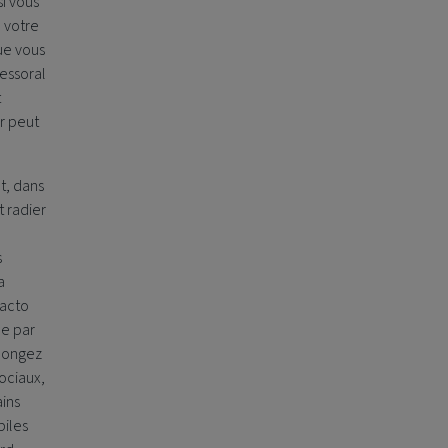
si vous
 votre
ue vous
cessoral
t
er peut
t, dans
t radier
s
a
facto
ue par
Songez
ociaux,
ains
iles