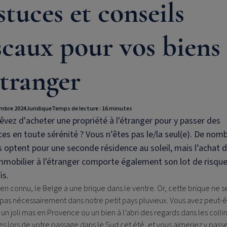
tuces et conseils
scaux pour vos biens
étranger
mbre 2024
Juridique
Temps de lecture : 16 minutes
êvez d'acheter une propriété à l'étranger pour y passer des
es en toute sérénité ? Vous n’êtes pas le/la seul(e). De nom
 optent pour une seconde résidence au soleil, mais l’achat 
mmobilier à l'étranger comporte également son lot de risque
is.
ien connu, le Belge a une brique dans le ventre. Or, cette brique ne s
pas nécessairement dans notre petit pays pluvieux. Vous avez peut-ê
un joli mas en Provence ou un bien à l’abri des regards dans les colli
s lors de votre passage dans le Sud cet été, et vous aimeriez y passe