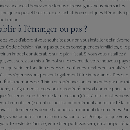
nes vacances. Prenez votre temps et renseignez-vous bien sur les
tions juridiques et fiscales de cet achat. Voici quelques éléments à 
idération.
ablir à l’étranger ou pas ?
z-vous d’abord si vous souhaitez ou non vous installer définitiveme
ger. Cette décision n'aura pas que des conséquences familiales, elle 
voir un impact considérable sur le plan fiscal. Si vous vous installez à
ger, vous serez soumis à l’impôt sur le revenu de votre nouveau pays 
ce, qui varie en fonction des lois et coutumes locales en la matière. 
ès, les répercussions peuvent également être importantes. Dès que
urs États membres de l’Union européenne sont concernés par une 
1
2
sion
, le règlement successoral européen
prévoit comme principe 
ue l’ensemble des biens de la succession (c'est-à-dire tous les biens
rs et immobiliers) seront recueillis conformément aux lois de l’État o
avait sa dernière résidence habituelle au moment de son décès. Par
e, si vous achetez une maison de vacances au Portugal et que vous 
ique le reste de l’année, votre bien portugais sera, en principe, répar