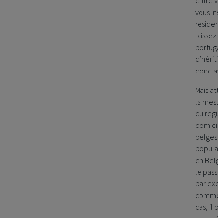
entre v
vous in
résiden
laissez
portuga
d’hérit
donc a
Mais at
la mesu
du reg
domici
belges 
populat
en Belg
le pas
par ex
comme F
cas, i