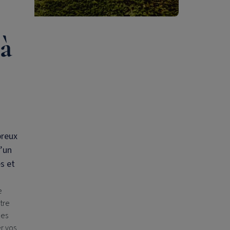
 à
breux
d’un
s et
e
tre
nes
r vos