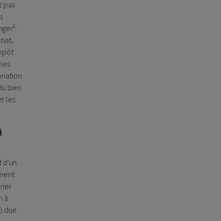
z pas
us
6
anger
:
chat,
impôt
 les
onation
du bien
r les
à
t d'un
ement
rier
n à
t) due