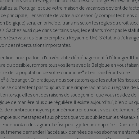
os héritiers selon les règles du droit successoral belge. En revanche, 
stallez au Portugal et que votre maison de vacances devient de facto
ce principale, l'ensemble de votre succession (y compris les biens q
 en Belgique) sera, en principe, transmis selon les règles du droit suc
is. Sachez aussi que dans certains pays, les enfants n’ont pas le statu
iers réservataires (par exemple au Royaume-Uni). S’établir à l’étrang
voir des répercussions importantes.
tention, nous parlons d'un véritable déménagement à l'étranger. Il fau
re du possible, rompre tous vos liens avec la Belgique en vous faisan
4
istre de la population de votre commune
et en transférant votre
5
le
à l'étranger. En pratique, nous constatons que les autorités fiscale
ne se contentent pas toujours d’une simple radiation du registre de l
ion lorsqu'elles ont des raisons de soupçonner que vous résidez de 
ique de manière plus que régulière. Il existe aujourd'hui, bien plus q
sé, de nombreux moyens pour démontrer où vous vivez réellement. 
emple aux messages et aux photos que vous publiez sur les réseaux s
acebook ou Instagram. Le fisc peut y jeter un coup d’œil. Dans cert
l peut même demander l’accès aux données de vos abonnements mob