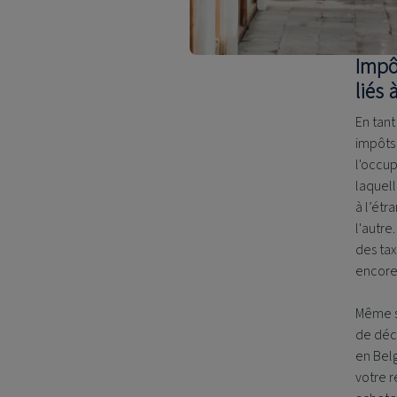
Impôt
liés 
En tant
impôts 
l'occu
laquell
à l’étr
l'autre
des tax
encore,
Même si
de décl
en Belg
votre r