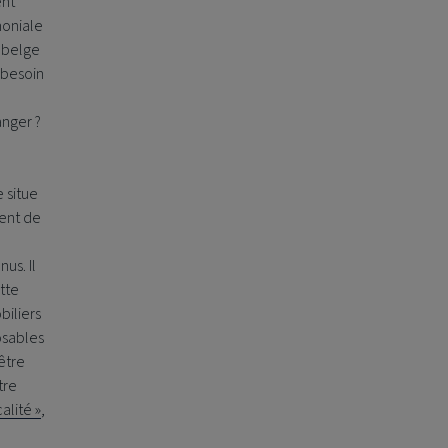
ent
moniale
c belge
 besoin
anger ?
 situe
ient de
us. Il
tte
biliers
osables
être
tre
alité »
,