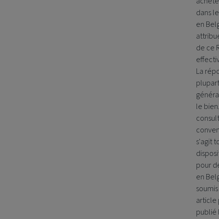
achetez
dans le
en Belg
attribu
de ce R
effecti
La répo
plupart
général
le bien
consult
convent
s'agit 
disposi
pour dé
en Bel
soumis 
article
publié 