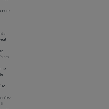
prendre
nt à
peut
de
En cas
même
de
ù le
habitez
ti