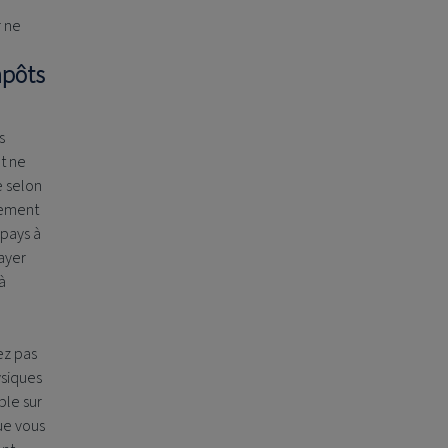
r ne
mpôts
s
t ne
e selon
lement
 pays à
ayer
à
ez pas
ysiques
ble sur
ue vous