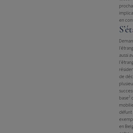
prochai
implica
en cons
S’ét
Demande
l'étran
aussi a
l’étran
résiden
de déc
plusie
succes
3
base
q
mobilie
défunt 
exempl
en Belg