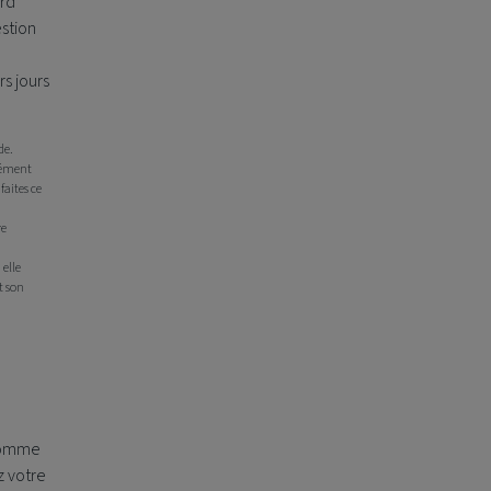
ord
estion
s jours
de.
ssément
faites ce
re
 elle
it son
 comme
z votre