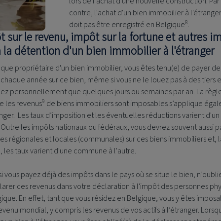
lors de l'achat d'une nouvelle construction. Par
contre, l'achat d'un bien immobilier à l'étrange
8
doit pas être enregistré en Belgique
.
 sur le revenu, impôt sur la fortune et autres i
à la détention d'un bien immobilier à l'étranger
 que propriétaire d'un bien immobilier, vous êtes tenu(e) de payer de
chaque année sur ce bien, même si vous ne le louez pas à des tiers e
pez personnellement que quelques jours ou semaines par an. La règl
9
e les revenus
de biens immobiliers sont imposables s’applique éga
anger. Les taux d’imposition et les éventuelles réductions varient d'un
. Outre les impôts nationaux ou fédéraux, vous devrez souvent aussi p
es régionales et locales (communales) sur ces biens immobiliers et, l
 les taux varient d'une commune à l'autre.
 vous payez déjà des impôts dans le pays où se situe le bien, n’oubli
arer ces revenus dans votre déclaration à l'impôt des personnes ph
ique. En effet, tant que vous résidez en Belgique, vous y êtes imposa
evenu mondial, y compris les revenus de vos actifs à l’étranger. Lorsq