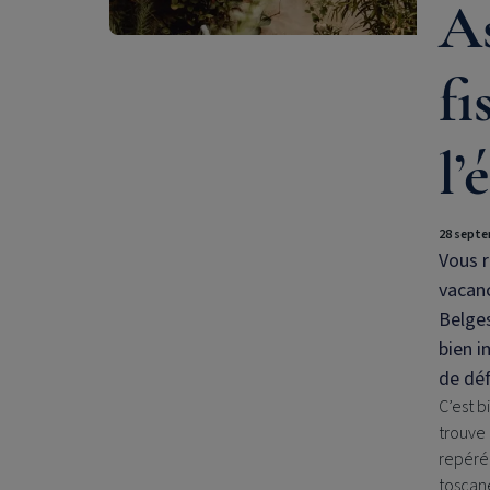
As
fi
l’
28 septe
Vous r
vacanc
Belges
bien i
de déf
C’est b
trouve 
repéré 
toscane