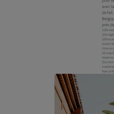
pour vé
avec la
de fai
Belgiqu
près de
[1]Par ex
[2]Ce règl
[3]Vous p
vouloir ré
choix ou 
[4]Jusqu’à
résidence 
[5]Le domi
installe s
foyer, sa f