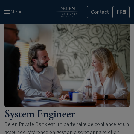
Passer
Menu
Contact
FR
et
LU
accéder
au
contenu
System Engineer
Delen Private Bank est un partenaire de confiance et un
acteur de référence en gestion discrétionnaire et en