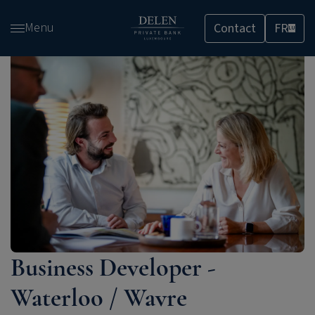
Passer
Menu
Contact
FR
et
LU
accéder
au
contenu
Business Developer -
Waterloo / Wavre