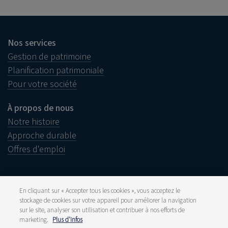
Nos services
Gestion de patrimoine
Planification patrimoniale
Pour votre société
À propos de nous
Notre histoire
Approche durable
Offres d'emploi
En cliquant sur « Accepter tous les cookies », vous acceptez le
stockage de cookies sur votre appareil pour améliorer la navigation
Informations juridiques
sur le site, analyser son utilisation et contribuer à nos efforts de
Disclaimer
marketing.
Plus d'infos
Réclamations